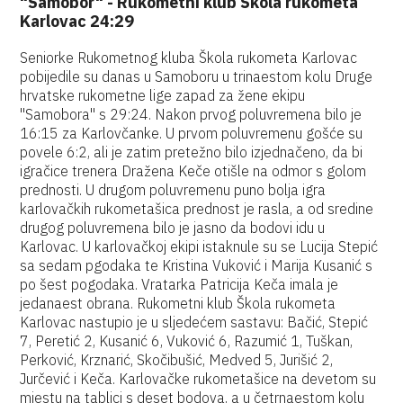
"Samobor" - Rukometni klub Škola rukometa
Karlovac 24:29
Seniorke Rukometnog kluba Škola rukometa Karlovac
pobijedile su danas u Samoboru u trinaestom kolu Druge
hrvatske rukometne lige zapad za žene ekipu
"Samobora" s 29:24. Nakon prvog poluvremena bilo je
16:15 za Karlovčanke. U prvom poluvremenu gošće su
povele 6:2, ali je zatim pretežno bilo izjednačeno, da bi
igračice trenera Dražena Keče otišle na odmor s golom
prednosti. U drugom poluvremenu puno bolja igra
karlovačkih rukometašica prednost je rasla, a od sredine
drugog poluvremena bilo je jasno da bodovi idu u
Karlovac. U karlovačkoj ekipi istaknule su se Lucija Stepić
sa sedam pgodaka te Kristina Vuković i Marija Kusanić s
po šest pogodaka. Vratarka Patricija Keča imala je
jedanaest obrana. Rukometni klub Škola rukometa
Karlovac nastupio je u sljedećem sastavu: Bačić, Stepić
7, Peretić 2, Kusanić 6, Vuković 6, Razumić 1, Tuškan,
Perković, Krznarić, Skočibušić, Medved 5, Jurišić 2,
Jurčević i Keča. Karlovačke rukometašice na devetom su
mjestu na tablici s deset bodova, a u četrnaestom kolu