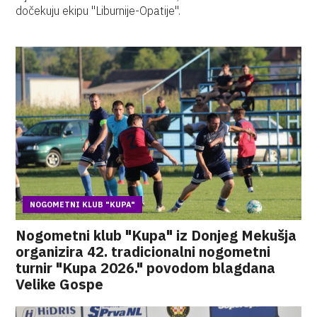
dočekuju ekipu "Liburnije-Opatije".
NOGOMETNI KLUB "KUPA"
Nogometni klub "Kupa" iz Donjeg Mekušja
organizira 42. tradicionalni nogometni
turnir "Kupa 2026." povodom blagdana
Velike Gospe