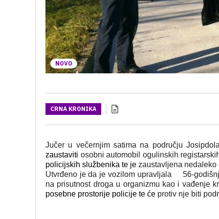
NOVO
CRNA KRONIKA
Jučer u večernjim satima na području Josipdola 
zaustaviti
osobni automobil ogulinskih registarsk
policijskih službenika te je
zaustavljena nedaleko
Utvrđeno je da je vozilom upravljala
56-godišnj
na prisutnost droga u organizmu kao i vađenje krvi
posebne prostorije policije te će
protiv nje biti po