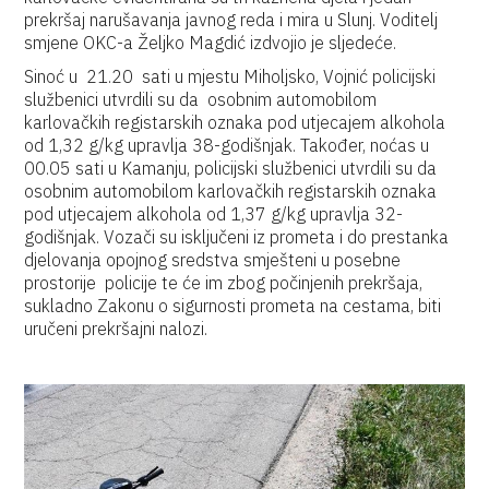
prekršaj narušavanja javnog reda i mira u Slunj. Voditelj
smjene OKC-a Željko Magdić izdvojio je sljedeće.
Sinoć u 21.20 sati u mjestu Miholjsko, Vojnić policijski
službenici utvrdili su da osobnim automobilom
karlovačkih registarskih oznaka pod utjecajem alkohola
od 1,32 g/kg upravlja 38-godišnjak. Također, noćas u
00.05 sati u Kamanju, policijski službenici utvrdili su da
osobnim automobilom karlovačkih registarskih oznaka
pod utjecajem alkohola od 1,37 g/kg upravlja 32-
godišnjak. Vozači su isključeni iz prometa i do prestanka
djelovanja opojnog sredstva smješteni u posebne
prostorije policije te će im zbog počinjenih prekršaja,
sukladno Zakonu o sigurnosti prometa na cestama, biti
uručeni prekršajni nalozi.