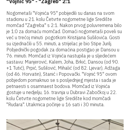
"Vojnić 95" - "Zagreb" 2:1
Nogometaši "Vojnića 95" pobijedili su danas na svom
stadionu u 21. kolu Četvrte nogometne lige Središte
momčad "Zagreba" s 2:1. Nakon prvog poluvremena bilo
je 1:0 za domaću momčad. Domaći nogometaši poveli su
već u trećoj minuti pogotkom Kristijana Sušilovića. Gosti
su izjednačili u 55. minuti, a strijelac je bio Stipe Jurilj.
Pobjednički pogodak za domaćina postigao je Dansou u
76. minuti. Momčad iz Vojnića nastupila je u sljedećem
sastavu: Manjerović, Kalem, Joha, Brkić, Dansou (od 90.
+1 Tutić), Prpić, Sušilović, Mihalić (od 82. Ljevar), Adžaga
(od 46. Horvatin), Stanić i Popovački. "Vojnić 95" ovom
pobjedom pomaknuo se s posljednjeg mjesta i sada je
petnaesti s osamnaest bodova. Momčad iz Vojnića
gostuje u nedjelju, 16. travnja u Dubravi Zabočkoj u 22.
kolu Četvrte nogometne lige Središte kod momčadi
"Rudara". Utakmica počinje u 16 sati i 30 minuta.