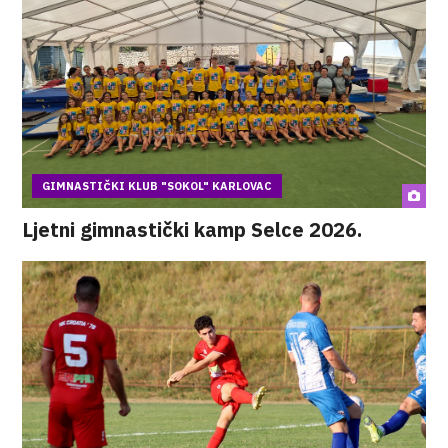
GIMNASTIČKI KLUB "SOKOL" KARLOVAC
Ljetni gimnastički kamp Selce 2026.