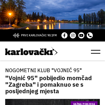
PRVI KARLOVAČKI 90.1FM
NOGOMETNI KLUB "VOJNIĆ 95"
"Vojnić 95" pobijedio momčad
"Zagreba" i pomaknuo se s
posljednjeg mjesta
VAŽNA POBJEDA