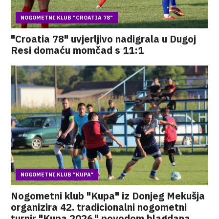
NOGOMETNI KLUB "CROATIA 78"
"Croatia 78" uvjerljivo nadigrala u Dugoj
Resi domaću momčad s 11:1
NOGOMETNI KLUB "KUPA"
Nogometni klub "Kupa" iz Donjeg Mekušja
organizira 42. tradicionalni nogometni
turnir "Kupa 2026." povodom blagdana