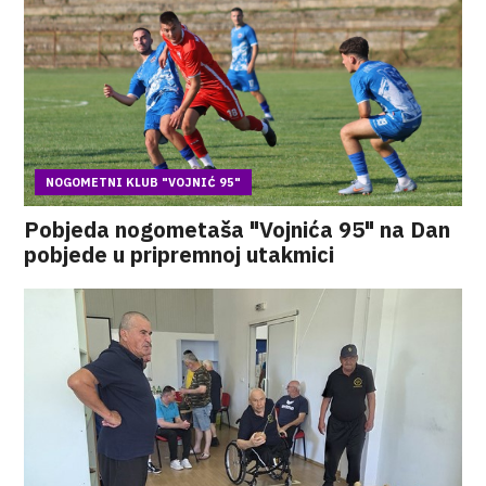
NOGOMETNI KLUB "VOJNIĆ 95"
Pobjeda nogometaša "Vojnića 95" na Dan
pobjede u pripremnoj utakmici