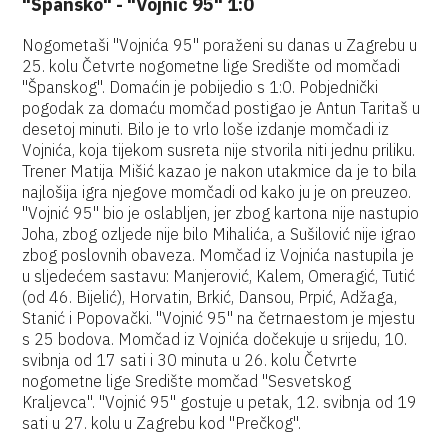
"Špansko" - "Vojnić 95" 1:0
Nogometaši "Vojnića 95" poraženi su danas u Zagrebu u
25. kolu Četvrte nogometne lige Središte od momčadi
"Španskog". Domaćin je pobijedio s 1:0. Pobjednički
pogodak za domaću momčad postigao je Antun Taritaš u
desetoj minuti. Bilo je to vrlo loše izdanje momčadi iz
Vojnića, koja tijekom susreta nije stvorila niti jednu priliku.
Trener Matija Mišić kazao je nakon utakmice da je to bila
najlošija igra njegove momčadi od kako ju je on preuzeo.
"Vojnić 95" bio je oslabljen, jer zbog kartona nije nastupio
Joha, zbog ozljede nije bilo Mihalića, a Sušilović nije igrao
zbog poslovnih obaveza. Momčad iz Vojnića nastupila je
u sljedećem sastavu: Manjerović, Kalem, Omeragić, Tutić
(od 46. Bijelić), Horvatin, Brkić, Dansou, Prpić, Adžaga,
Stanić i Popovački. "Vojnić 95" na četrnaestom je mjestu
s 25 bodova. Momčad iz Vojnića dočekuje u srijedu, 10.
svibnja od 17 sati i 30 minuta u 26. kolu Četvrte
nogometne lige Središte momčad "Sesvetskog
Kraljevca". "Vojnić 95" gostuje u petak, 12. svibnja od 19
sati u 27. kolu u Zagrebu kod "Prečkog".