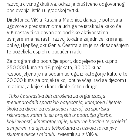
razvoju civilnog društva, odraz je društveno odgovornog
poslovanja, ističu u gradskoj tvrtki.
Direktorica ViK-a Katarina Malenica danas je potpisala
ugovore s predstavnicima udruga te istaknula kako će
ViK nastaviti sa davanjem podrške aktivnostima
usmjerenima na rast i razvoj lokalne zajednice, kreiranju
boljeg i ljepšeg okruženja. Čestitala im je na dosadašnjem
te poželjela uspjeh u budućem radu.
Za programsko područje sport, dodijeljeno je ukupno
250.000 kuna za 18 projekata, 30.000 kuna
raspodijeljeno je na sedam udruga iz kategorije kulture te
20.000 kuna za projekte koji obuhvaćaju rad sa djecom i
mladima, a koje su kandidirale četiri udruge.
-
Tako će sredstva biti utrošena za organizaciju
međunarodnih sportskih natjecanja, kampova i ljetnih
škola za djecu, za edukaciju i razvoj, za sportsku
rekreaciju; zatim tu su projekti iz područja glazbe,
književnosti, kinematografije, kulturne baštine te projekti
usmjereni na djecu s teškoćama u razvoju te ranjive
skupine djece i mladih,
izvijestili su iz ViK-a.