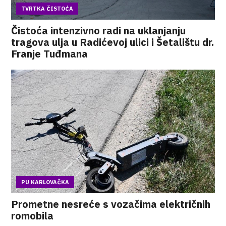
TVRTKA ČISTOĆA
Čistoća intenzivno radi na uklanjanju
tragova ulja u Radićevoj ulici i Šetalištu dr.
Franje Tuđmana
PU KARLOVAČKA
Prometne nesreće s vozačima električnih
romobila