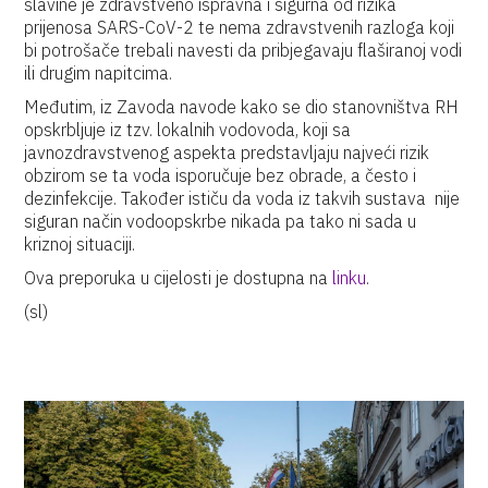
slavine je zdravstveno ispravna i sigurna od rizika
prijenosa SARS-CoV-2 te nema zdravstvenih razloga koji
bi potrošače trebali navesti da pribjegavaju flaširanoj vodi
ili drugim napitcima.
Međutim, iz Zavoda navode kako se dio stanovništva RH
opskrbljuje iz tzv. lokalnih vodovoda, koji sa
javnozdravstvenog aspekta predstavljaju najveći rizik
obzirom se ta voda isporučuje bez obrade, a često i
dezinfekcije. Također ističu da voda iz takvih sustava nije
siguran način vodoopskrbe nikada pa tako ni sada u
kriznoj situaciji.
Ova preporuka u cijelosti je dostupna na
linku
.
(sl)