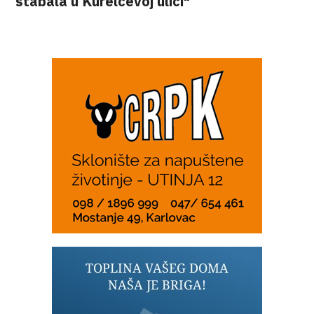
stabala u Kurelčevoj ulici"