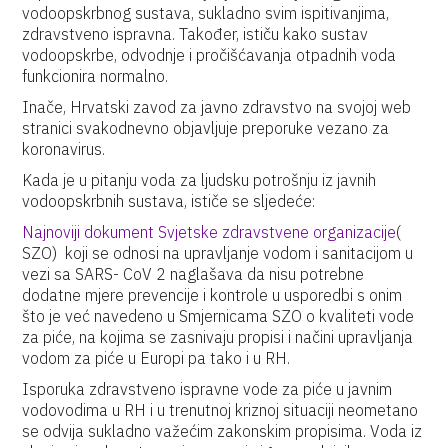
vodoopskrbnog sustava, sukladno svim ispitivanjima,
zdravstveno ispravna. Također, ističu kako sustav
vodoopskrbe, odvodnje i pročišćavanja otpadnih voda
funkcionira normalno.
Inače, Hrvatski zavod za javno zdravstvo na svojoj web
stranici svakodnevno objavljuje preporuke vezano za
koronavirus.
Kada je u pitanju voda za ljudsku potrošnju iz javnih
vodoopskrbnih sustava, ističe se sljedeće:
Najnoviji dokument Svjetske zdravstvene organizacije
(
SZO) koji se odnosi na upravljanje vodom i sanitacijom u
vezi sa SARS- CoV 2 naglašava da nisu potrebne
dodatne mjere prevencije i kontrole u usporedbi s onim
što je već navedeno u Smjernicama SZO o kvaliteti vode
za piće, na kojima se zasnivaju propisi i načini upravljanja
vodom za piće u Europi pa tako i u RH.
Isporuka zdravstveno ispravne vode za piće u javnim
vodovodima u RH i u trenutnoj kriznoj situaciji neometano
se odvija sukladno važećim zakonskim propisima. Voda iz