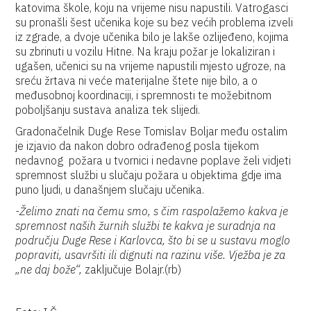
katovima škole, koju na vrijeme nisu napustili. Vatrogasci
su pronašli šest učenika koje su bez većih problema izveli
iz zgrade, a dvoje učenika bilo je lakše ozlijeđeno, kojima
su zbrinuti u vozilu Hitne. Na kraju požar je lokaliziran i
ugašen, učenici su na vrijeme napustili mjesto ugroze, na
sreću žrtava ni veće materijalne štete nije bilo, a o
međusobnoj koordinaciji, i spremnosti te možebitnom
poboljšanju sustava analiza tek slijedi.
Gradonačelnik Duge Rese Tomislav Boljar među ostalim
je izjavio da nakon dobro odrađenog posla tijekom
nedavnog požara u tvornici i nedavne poplave želi vidjeti
spremnost službi u slučaju požara u objektima gdje ima
puno ljudi, u današnjem slučaju učenika.
-Želimo znati na čemu smo, s čim raspolažemo kakva je
spremnost naših žurnih službi te kakva je suradnja na
području Duge Rese i Karlovca, što bi se u sustavu moglo
popraviti, usavršiti ili dignuti na razinu više. Vježba je za
„ne daj bože“,
zaključuje Bolajr.(rb)