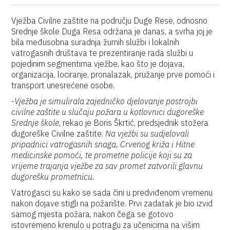
Vježba Civilne zaštite na području Duge Rese, odnosno
Srednje škole Duga Resa održana je danas, a svrha joj je
bila međusobna suradnja žurnih službi i lokalnih
vatrogasnih društava te prezentiranje rada službi u
pojedinim segmentima vježbe, kao što je dojava,
organizacija, lociranje, pronalazak, pružanje prve pomoći i
transport unesrećene osobe.
-
Vježba je simulirala zajedničko djelovanje postrojbi
civilne zaštite u slučaju požara u kotlovnici dugoreške
Srednje škole
, rekao je Boris Škrtić, predsjednik stožera
dugoreške Civilne zaštite.
Na vježbi su sudjelovali
pripadnici vatrogasnih snaga, Crvenog križa i Hitne
medicinske pomoći, te prometne policije koji su za
vrijeme trajanja vježbe za sav promet zatvorili glavnu
dugorešku prometnicu.
Vatrogasci su kako se sada čini u predviđenom vremenu
nakon dojave stigli na požarište. Prvi zadatak je bio izvid
samog mjesta požara, nakon čega se gotovo
istovremeno krenulo u potragu za učenicima na višim