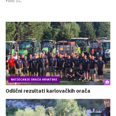
Foto: I.Č.
NATJECANJE ORAČA HRVATSKE
Odlični rezultati karlovačkih orača