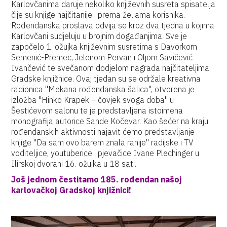
Karlovčanima daruje nekoliko književnih susreta spisatelja
čije su knjige najčitanije i prema željama korisnika.
Rođendanska proslava odvija se kroz dva tjedna u kojima
Karlovčani sudjeluju u brojnim događanjima. Sve je
započelo 1. ožujka književnim susretima s Davorkom
Semenić-Premec, Jelenom Pervan i Oljom Savičević
Ivančević te svečanom dodjelom nagrada najčitateljima
Gradske knjižnice. Ovaj tjedan su se održale kreativna
radionica ''Mekana rođendanska šalica'', otvorena je
izložba ''Hinko Krapek – čovjek svoga doba'' u
Šestićevom salonu te je predstavljena istoimena
monografija autorice Sande Kočevar. Kao šećer na kraju
rođendanskih aktivnosti najavit ćemo predstavljanje
knjige ''Da sam ovo barem znala ranije'' radijske i TV
voditeljice, youtuberice i pjevačice Ivane Plechinger u
Ilirskoj dvorani 16. ožujka u 18 sati.
Još jednom čestitamo 185. rođendan našoj
karlovačkoj Gradskoj knjižnici!