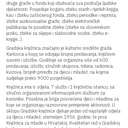
druge građe u fondu koji obuhvaća sva područja ljudske
djelatnosti. Posjeduje bogatu zbirku starih i rijetkih knjiga,
kao i zbirku zaštićenog fonda, zbirku periodike i reprinta,
zbirke audiovizualne građe, zbirke elektroničkih
publikacija te posebne zbirke (zbirke na slovenskom
jeziku, zbirke za slijepe i slabovidne osobe, zbirku e-
knjige...).
Gradska knjižnica značajno je kulturno središte grada
Karlovca u kojoj se odvijaju brojna predavanja, književni
susreti i izložbe. Godišnje se organizira više od 600
predavanja, izložbi, stručnih skupova, tribina, radionica,
kvizova, brojnih priredbi za djecu i mladež, na kojima
sudjeluje preko 9000 posjetitelja.
Knjižnica ima 6 odjela, 7 službi i 1 knjižničnu stanicu, sa
stručno organiziranom informacijskom službom za
korisnike. Posebna je briga posvećena djeci i mladima za
koje se organiziraju raznovrsne primjerene aktivnosti. U
sklopu Gradske knjižnice djeluje jedan od najstarijih odjela
za djecu i mladež, utemeljen 1956. godine, te prva
Knjižnica za mlade u Hrvatskoj. Kvalitetan rad u Gradskoj