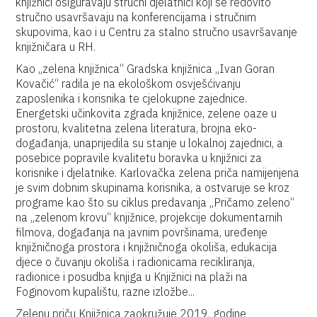
knjižnici osiguravaju stručni djelatnici koji se redovito
stručno usavršavaju na konferencijama i stručnim
skupovima, kao i u Centru za stalno stručno usavršavanje
knjižničara u RH.
Kao „zelena knjižnica“ Gradska knjižnica „Ivan Goran
Kovačić“ radila je na ekološkom osvješćivanju
zaposlenika i korisnika te cjelokupne zajednice.
Energetski učinkovita zgrada knjižnice, zelene oaze u
prostoru, kvalitetna zelena literatura, brojna eko-
događanja, unaprijedila su stanje u lokalnoj zajednici, a
posebice popravile kvalitetu boravka u knjižnici za
korisnike i djelatnike. Karlovačka zelena priča namijenjena
je svim dobnim skupinama korisnika, a ostvaruje se kroz
programe kao što su ciklus predavanja „Pričamo zeleno“
na „zelenom krovu“ knjižnice, projekcije dokumentarnih
filmova, događanja na javnim površinama, uređenje
knjižničnoga prostora i knjižničnoga okoliša, edukacija
djece o čuvanju okoliša i radionicama recikliranja,
radionice i posudba knjiga u Knjižnici na plaži na
Foginovom kupalištu, razne izložbe...
Zelenu priču Knjižnica zaokružuje 2019. godine