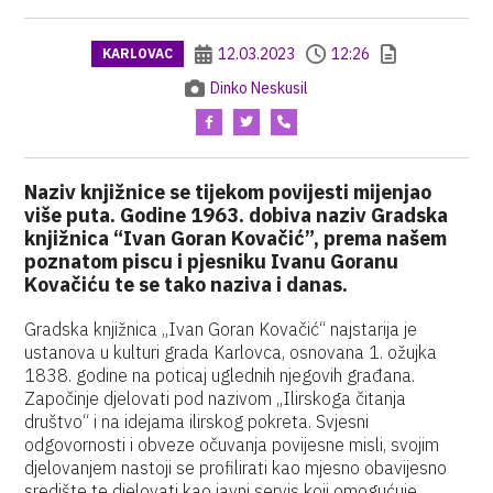
12.03.2023
12:26
KARLOVAC
Dinko Neskusil
Naziv knjižnice se tijekom povijesti mijenjao
više puta. Godine 1963. dobiva naziv Gradska
knjižnica “Ivan Goran Kovačić”, prema našem
poznatom piscu i pjesniku Ivanu Goranu
Kovačiću te se tako naziva i danas.
Gradska knjižnica „Ivan Goran Kovačić“ najstarija je
ustanova u kulturi grada Karlovca, osnovana 1. ožujka
1838. godine na poticaj uglednih njegovih građana.
Započinje djelovati pod nazivom „Ilirskoga čitanja
društvo“ i na idejama ilirskog pokreta. Svjesni
odgovornosti i obveze očuvanja povijesne misli, svojim
djelovanjem nastoji se profilirati kao mjesno obavijesno
središte te djelovati kao javni servis koji omogućuje