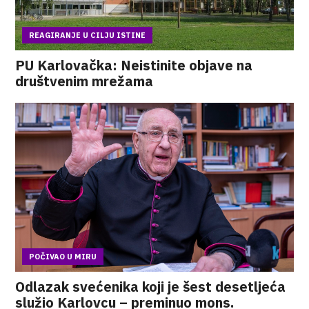
REAGIRANJE U CILJU ISTINE
PU Karlovačka: Neistinite objave na
društvenim mrežama
POČIVAO U MIRU
Odlazak svećenika koji je šest desetljeća
služio Karlovcu – preminuo mons.