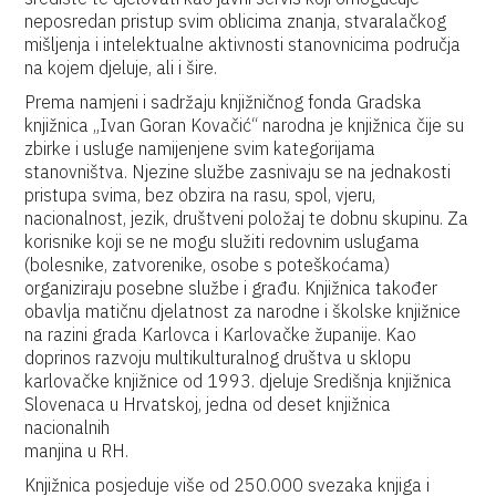
neposredan pristup svim oblicima znanja, stvaralačkog
mišljenja i intelektualne aktivnosti stanovnicima područja
na kojem djeluje, ali i šire.
Prema namjeni i sadržaju knjižničnog fonda Gradska
knjižnica „Ivan Goran Kovačić“ narodna je knjižnica čije su
zbirke i usluge namijenjene svim kategorijama
stanovništva. Njezine službe zasnivaju se na jednakosti
pristupa svima, bez obzira na rasu, spol, vjeru,
nacionalnost, jezik, društveni položaj te dobnu skupinu. Za
korisnike koji se ne mogu služiti redovnim uslugama
(bolesnike, zatvorenike, osobe s poteškoćama)
organiziraju posebne službe i građu. Knjižnica također
obavlja matičnu djelatnost za narodne i školske knjižnice
na razini grada Karlovca i Karlovačke županije. Kao
doprinos razvoju multikulturalnog društva u sklopu
karlovačke knjižnice od 1993. djeluje Središnja knjižnica
Slovenaca u Hrvatskoj, jedna od deset knjižnica
nacionalnih
manjina u RH.
Knjižnica posjeduje više od 250.000 svezaka knjiga i