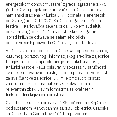
energetskom obnovom „stare“ zgrade izgrađene 1976.
godine. Ovim projektom karlovačka knjižnica, kao prva
namjenski građena knjižnica u RH postala je energetski
održiva zgrada. Od 2020. Knjižnica organizira „Zeleni
festival – Karlovačka zelena priča“ u kojem sudjeluju
pozvani izlagači, knjižničari s posterskim izlaganjima, a
ispred knjižnice održava se sajam ekoloških
poljoprivrednih proizvoda OPG-ova grada Karlovca
Vođeni vizijom percepcije knjižnice kao općeprepoznatog
kulturnog, obrazovnog i informacijskog središta zajednice
te mjesta promicanja tolerancije i multikulturalnosti, u
Knjižnici nastoje, kažu, osigurati visoku razinu stručnosti,
kvalitete i inovativnosti usluga, dostupnosti i otvorenosti
za sve članove zajednice. Cilj im je omogućiti pristup
znanju i informacijama putem visokokvalitetnih i
relevantnih zbirki u svim formatima te kvalitetnih i
funkcionalnih knjižničnih prostora.
Ovih dana je u tijeku proslava 185. rođendana Knjižnice
pod sloganom: Karlovčanima za 185. obljetnicu Gradske
knjižnice „Ivan Goran Kovačić“. Tim povodom