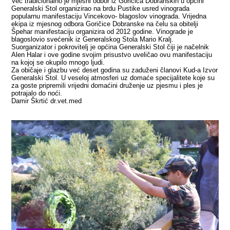
Več tradicionalno je mjesni odbor iz Goričica Dobranskih u općini
Generalski Stol organizirao na brdu Pustike usred vinograda
popularnu manifestaciju Vincekovo- blagoslov vinograda. Vrijedna
ekipa iz mjesnog odbora Goričice Dobranske na čelu sa obitelji
Špehar manifestaciju organizira od 2012 godine. Vinograde je
blagoslovio svećenik iz Generalskog Stola Mario Kralj.
Suorganizator i pokrovitelj je općina Generalski Stol čiji je načelnik
Alen Halar i ove godine svojim prisustvo uveličao ovu manifestaciju
na kojoj se okupilo mnogo ljudi.
Za običaje i glazbu već deset godina su zaduženi članovi Kud-a Izvor
Generalski Stol. U veseloj atmosferi uz domaće specijalitete koje su
za goste pripremili vrijedni domaćini druženje uz pjesmu i ples je
potrajalo do noći.
Damir Škrtić dr.vet.med