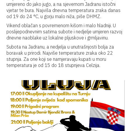
umjereno do jako jugo, a na sjevernom Jadranu istočni
vjetar te bura. Najviša dnevna temperatura zraka danas
od 19 do 24 °C, u gorju malo niža, piše DHMZ.
Vikend oblačan s povremenom kišom i malo hladniji. U
poslijepodnevnim satima subote i nedjelje umjeren razvoj
dnevne naoblake uz lokalne pljuskove i grmljavinu.
Subota na Jadranu, a nedjelja u unutrašnjosti bolja za
boravak u prirodi. Najviše temperature zraka oko 22
stupnja. Za one koji se namjeravaju kupati u moru
temperatura je od 15 do 18 stupnjeva Celzija.