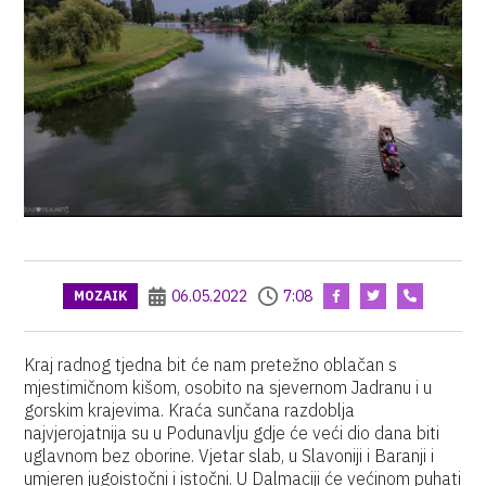
06.05.2022
7:08
MOZAIK
Kraj radnog tjedna bit će nam pretežno oblačan s
mjestimičnom kišom, osobito na sjevernom Jadranu i u
gorskim krajevima. Kraća sunčana razdoblja
najvjerojatnija su u Podunavlju gdje će veći dio dana biti
uglavnom bez oborine. Vjetar slab, u Slavoniji i Baranji i
umjeren jugoistočni i istočni. U Dalmaciji će većinom puhati