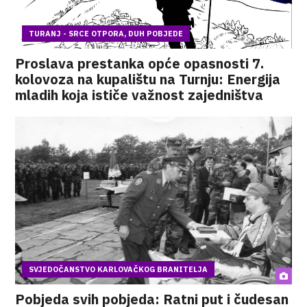
TURANJ - SRCE OTPORA, DUH POBJEDE
Proslava prestanka opće opasnosti 7.
kolovoza na kupalištu na Turnju: Energija
mladih koja ističe važnost zajedništva
SVJEDOČANSTVO KARLOVAČKOG BRANITELJA
Pobjeda svih pobjeda: Ratni put i čudesan