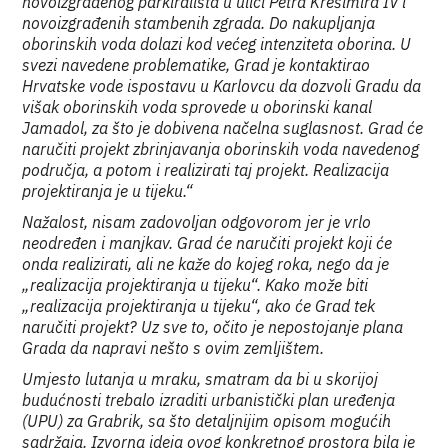
novoizgrađenog parkirališta u ulici Petra Krešimira IV i
novoizgrađenih stambenih zgrada. Do nakupljanja
oborinskih voda dolazi kod većeg intenziteta oborina. U
svezi navedene problematike, Grad je kontaktirao
Hrvatske vode ispostavu u Karlovcu da dozvoli Gradu da
višak oborinskih voda sprovede u oborinski kanal
Jamadol, za što je dobivena načelna suglasnost. Grad će
naručiti projekt zbrinjavanja oborinskih voda navedenog
područja, a potom i realizirati taj projekt. Realizacija
projektiranja je u tijeku.“
Nažalost, nisam zadovoljan odgovorom jer je vrlo
neodređen i manjkav. Grad će naručiti projekt koji će
onda realizirati, ali ne kaže do kojeg roka, nego da je
„realizacija projektiranja u tijeku“. Kako može biti
„realizacija projektiranja u tijeku“, ako će Grad tek
naručiti projekt? Uz sve to, očito je nepostojanje plana
Grada da napravi nešto s ovim zemljištem.
Umjesto lutanja u mraku, smatram da bi u skorijoj
budućnosti trebalo izraditi urbanistički plan uređenja
(UPU) za Grabrik, sa što detaljnijim opisom mogućih
sadržaja. Izvorna ideja ovog konkretnog prostora bila je