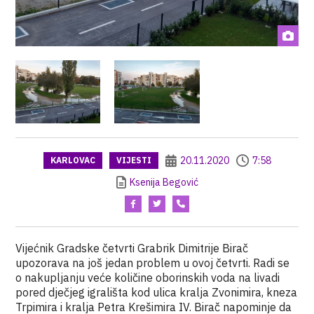
20.11.2020
7:58
KARLOVAC
VIJESTI
Ksenija Begović
Vijećnik Gradske četvrti Grabrik Dimitrije Birač
upozorava na još jedan problem u ovoj četvrti. Radi se
o nakupljanju veće količine oborinskih voda na livadi
pored dječjeg igrališta kod ulica kralja Zvonimira, kneza
Trpimira i kralja Petra Krešimira IV. Birač napominje da