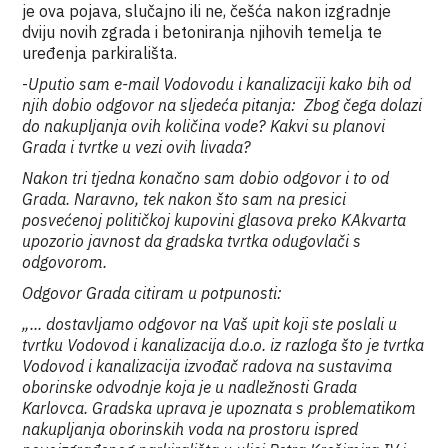
je ova pojava, slučajno ili ne, češća nakon izgradnje
dviju novih zgrada i betoniranja njihovih temelja te
uređenja parkirališta.
-
Uputio sam e-mail Vodovodu i kanalizaciji kako bih od
njih dobio odgovor na sljedeća pitanja: Zbog čega dolazi
do nakupljanja ovih količina vode? Kakvi su planovi
Grada i tvrtke u vezi ovih livada?
Nakon tri tjedna konačno sam dobio odgovor i to od
Grada. Naravno, tek nakon što sam na presici
posvećenoj političkoj kupovini glasova preko KAkvarta
upozorio javnost da gradska tvrtka odugovlači s
odgovorom.
Odgovor Grada citiram u potpunosti:
„... dostavljamo odgovor na Vaš upit koji ste poslali u
tvrtku Vodovod i kanalizacija d.o.o. iz razloga što je tvrtka
Vodovod i kanalizacija izvođač radova na sustavima
oborinske odvodnje koja je u nadležnosti Grada
Karlovca. Gradska uprava je upoznata s problematikom
nakupljanja oborinskih voda na prostoru ispred