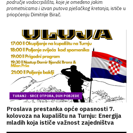
područje vodocrpilišta, koje je omeđeno jakim
prometnicama i izvan putova pješačkog kretanja,
ističe u
priopćenju Dimitrije Birač.
TURANJ - SRCE OTPORA, DUH POBJEDE
Proslava prestanka opće opasnosti 7.
kolovoza na kupalištu na Turnju: Energija
mladih koja ističe važnost zajedništva