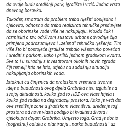
da ovdje budu središnji park, igralište i vrtić. Jedna vrsta
dnevnog boravka.
Također, smatram da problem treba riješiti dosljedno i
cjelovito, odnosno da treba realizirati tehničke preduvjete
da se oborinske vode više ne nakupljaju. Možda čak i
razmisliti o tzv. održivom sustavu urbane odvodnje čija
primjena podrazumijeva i „zelena“ tehnička rješenja. Tim
više što bi postojeće igralište trebalo višestruko povećati
i urediti s parkom, kako i priliči jednom gradskom kvartu.
Sve to i u suradnji s investitorom okolnih novih zgrada
čiji temelji htio ne htio, utječu na sadašnju situaciju
nakupljanja oborinskih voda.
Istaknut ću činjenicu da prolaskom vremena izvorne
ideje o budućnosti ovog dijela Grabrika nisu izgubile na
svojoj aktualnosti, koliko god to HDZ-ova vlast htjela i
koliko god radila na degradaciji prostora. Kako je veći dio
ove središnje zone u gradskom vlasništvu, uređenje tog
prostora od nove vlasti podiglo bi kvalitetu života i
cjelokupni dojam Grabrika. Umjesto toga, Grad je donio
(pogrešnu) odluku o planiranju „parka budućnosti“ uz