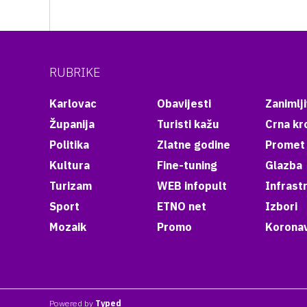
RUBRIKE
Karlovac
Obavijesti
Zanimlji
Županija
Turisti kažu
Crna kr
Politika
Zlatne godine
Promet
Kultura
Fine-tuning
Glazba
Turizam
WEB infopult
Infrast
Sport
ETNO net
Izbori
Mozaik
Promo
Koronav
Powered by
Typed