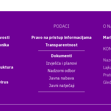
PODACI
O 
vosti
Pravo na pristup informacijama
Mar
onika
Transparentnost
KON
Dokumenti
Nazo
Izvješća i planovi
ruktura
Lajk
Nadzorni odbor
Prat
Javna nabava
irus
Gled
Javni natječaji