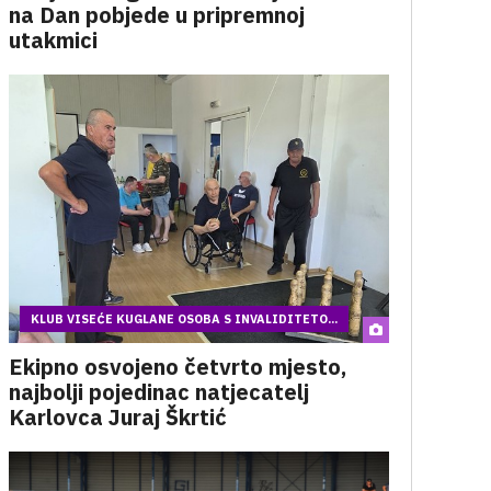
na Dan pobjede u pripremnoj
utakmici
KLUB VISEĆE KUGLANE OSOBA S INVALIDITETO...
Ekipno osvojeno četvrto mjesto,
najbolji pojedinac natjecatelj
Karlovca Juraj Škrtić