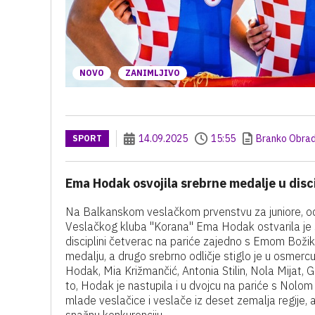
NOVO
ZANIMLJIVO
14.09.2025
15:55
Branko Obrad
SPORT
Ema Hodak osvojila srebrne medalje u disci
Na Balkanskom veslačkom prvenstvu za juniore, odr
Veslačkog kluba "Korana" Ema Hodak ostvarila je sj
disciplini četverac na pariće zajedno s Emom Božik
medalju, a drugo srebrno odličje stiglo je u osmerc
Hodak, Mia Križmančić, Antonia Stilin, Nola Mijat, 
to, Hodak je nastupila i u dvojcu na pariće s Nolom
mlade veslačice i veslače iz deset zemalja regije, a