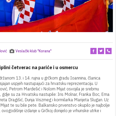
ović
Veslački klub "Korana"
plini četverac na pariće i u osmercu
žanom 13. i 14. rujna u grčkom gradu Ioannina, članica
ajan uspjeh nastupajući za hrvatsku reprezentaciju. U
ović, Petrom Mardešić i Nolom Mijat osvojila je srebrnu
u, gdje su za Hrvatsku nastupile: Iris Molnar, Franka Boc, Ema
Greta Dragišić, Dunja Viszmeg i kormilarka Marijeta Slugan. Uz
 Mijat te su bile pete. Balkansko prvenstvo okupilo je najbolje
 ovogodišnje izdanje u Grčkoj donijelo je vrhunske utrke i