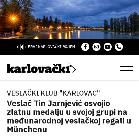
PRVI KARLOVAČKI 90.1FM
VESLAČKI KLUB "KARLOVAC"
Veslač Tin Jarnjević osvojio
zlatnu medalju u svojoj grupi na
međunarodnoj veslačkoj regati u
Münchenu