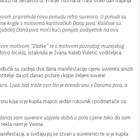
lazi na Šetalištu dr. Franje Tuđmana i radi svaki dan trajanja
pivom pripremila novu ponudu retro suvenira. U ponudi su
ene krigle s motivima karlovačkih Dana piva. Količine su
ljubitelj Dana piva moći kući ponijeti podsjetnik na ovu
jivim motivom “Zlatke” te s motivom poznatog muzejskog
stva bicikla,
istaknula je Ivana Kaleb Vuletić, voditeljica
odlučili su zadnja dva dana manifestacije cijenu suvenira sniziti
itelje da još danas požure i kupe željeni suvenir.
ra. Ljudi baš traže ovo što je brendirano s Danima piva, a
u koja si je kupila majice, jedan rokovnik i podmetače za
danas sam suvenire uspjela dobiti u pola cijene tako da sam
rekla nam je Vesna.
ifestaciji, a sviđaju joj se stvari u suvenirnici te si je kupila