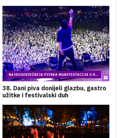
NAJDUGOVJEČNIJA PIVSKA MANIFESTACIJA U H...
38. Dani piva donijeli glazbu, gastro
užitke i festivalski duh