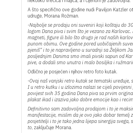
nekoliko vrećica i majica, a i cijenom je zadovoljna.
A što specifično ove godine nudi Paviljon Katzler ot
udruge, Morana Rožman.
-Najbolje se prodaju oni suveniri koji koštaju do 
logom Dana piva i svim što je vezano za Karlovac. B
magneti, figure ili bilo što drugo je rad naših karlo
punom obimu. Ove godine pored uobičajenih suvenir
pjeniš“ i to je napravljeno u suradnji sa Željkom
posljednjim Danima smo imali pivski sapun od Karl
pive, a dodali smo unutra i malo bosiljka i ružmari
Odlično je posjećen i njihov retro foto kutak.
-
Ovaj naš vanjski retro kutak se tematski uređuje, 
I u retro kutku i u izlozima nalazi se cijeli povijesn
povijest svih 35 godina Dana piva sa prvim original
plakat ikad i izaziva jako dobre emocije kao i recim
Definitivno sam zadovoljna prodajom i to je maksi
manifestacije, mislim da je ovo jako dobar temelj za
posjetitelji i to je tako jedna lijepa sinergija sveg
to
, zaključuje Morana.