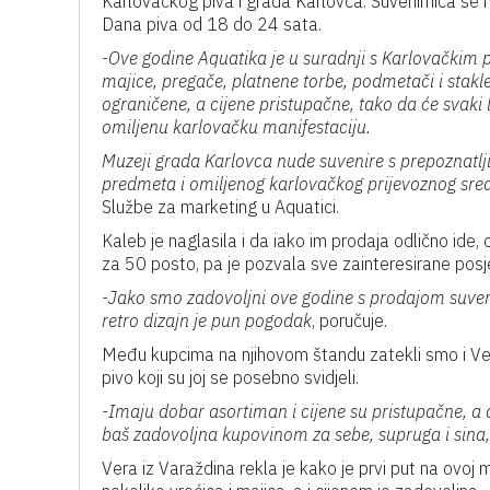
Karlovačkog piva i grada Karlovca. Suvenirnica se na
Dana piva od 18 do 24 sata.
-Ove godine Aquatika je u suradnji s Karlovačkim 
majice, pregače, platnene torbe, podmetači i stakl
ograničene, a cijene pristupačne, tako da će svaki 
omiljenu karlovačku manifestaciju.
Muzeji grada Karlovca nude suvenire s prepoznatl
predmeta i omiljenog karlovačkog prijevoznog sred
Službe za marketing u Aquatici.
Kaleb je naglasila i da iako im prodaja odlično ide, 
za 50 posto, pa je pozvala sve zainteresirane posjet
-Jako smo zadovoljni ove godine s prodajom suveni
retro dizajn je pun pogodak
, poručuje.
Među kupcima na njihovom štandu zatekli smo i Vesn
pivo koji su joj se posebno svidjeli.
-Imaju dobar asortiman i cijene su pristupačne, a 
baš zadovoljna kupovinom za sebe, supruga i sina,
Vera iz Varaždina rekla je kako je prvi put na ovoj man