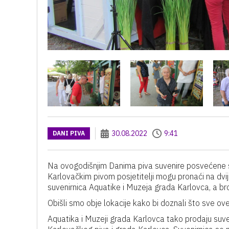
30.08.2022
9:41
DANI PIVA
Na ovogodišnjim Danima piva suvenire posvećene sv
Karlovačkim pivom posjetitelji mogu pronaći na dvi
suvenirnica Aquatike i Muzeja grada Karlovca, a broj
Obišli smo obje lokacije kako bi doznali što sve ov
Aquatika i Muzeji grada Karlovca tako prodaju suve