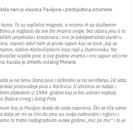
krila nam je vlasnica Paviljona i predsjednica istoimene
30 kuna. To su najčešće magneti, a imamo ih sa službenim
itno je naglasiti da sve što imamo ovdje, bez obzira jesu li to
vačkih umjetnika i kreativaca i ovo je lokalpatriotski punkt u
a, najveći adut nam je pivski sapun koji se zove „kaj se
 Janjanin, našom Karlovčankom koja radi u Dubrovniku. Na
ovačke svijetle pive, a ove godine imamo i crni sapun od crne
na,
kazala je između ostalog Morana.
sada je na temu Dana piva i slobodno je na korištenju 24 sata.
i prikaz proizvodnje piva u Karlovcu. U izlozima se nalazi i
nim plakatom iz 1984. godine koji je bio ustvari najbolji
o flašice crnog i žutog Pola.
mum koji je Paviljon ikada do sada napravio. Što se tiče same
 dalje jer mi se čini da smo svi ovdje zadovoljni i trgovci i
a, samo to treba nadograđivati svake godine „mic po mic“ i to je