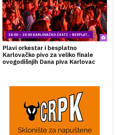
18:00 – 20:00 KARLOVAČKO ČASTI – BESPLAT...
Plavi orkestar i besplatno
Karlovačko pivo za veliko finale
ovogodišnjih Dana piva Karlovac