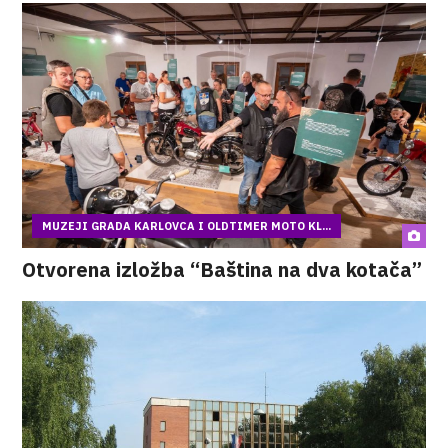
MUZEJI GRADA KARLOVCA I OLDTIMER MOTO KL...
Otvorena izložba “Baština na dva kotača”