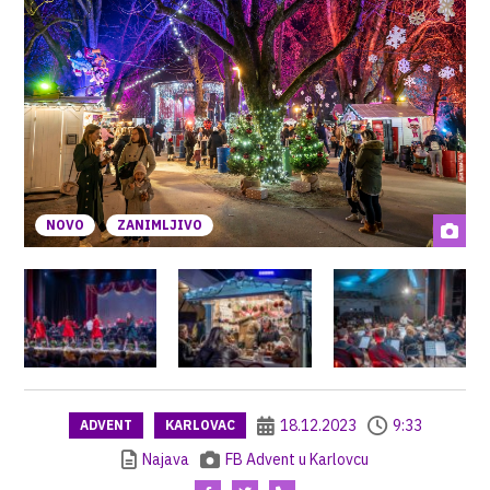
NOVO
ZANIMLJIVO
18.12.2023
9:33
ADVENT
KARLOVAC
Najava
FB Advent u Karlovcu