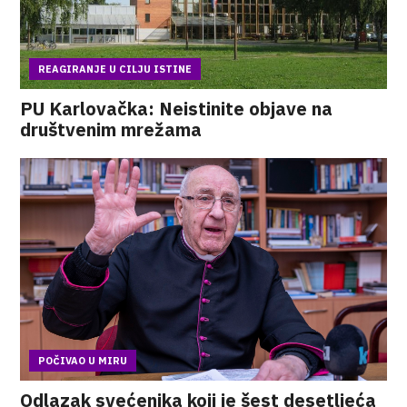
REAGIRANJE U CILJU ISTINE
PU Karlovačka: Neistinite objave na
društvenim mrežama
POČIVAO U MIRU
Odlazak svećenika koji je šest desetljeća