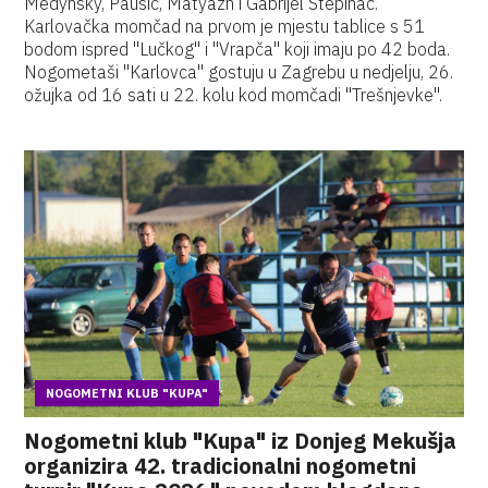
Medynsky, Pausić, Matyazh i Gabrijel Stepinac.
Karlovačka momčad na prvom je mjestu tablice s 51
bodom ispred "Lučkog" i "Vrapča" koji imaju po 42 boda.
Nogometaši "Karlovca" gostuju u Zagrebu u nedjelju, 26.
ožujka od 16 sati u 22. kolu kod momčadi "Trešnjevke".
NOGOMETNI KLUB "KUPA"
Nogometni klub "Kupa" iz Donjeg Mekušja
organizira 42. tradicionalni nogometni