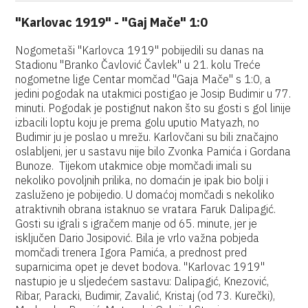
"Karlovac 1919" - "Gaj Mače" 1:0
Nogometaši "Karlovca 1919" pobijedili su danas na
Stadionu "Branko Čavlović Čavlek" u 21. kolu Treće
nogometne lige Centar momčad "Gaja Mače" s 1:0, a
jedini pogodak na utakmici postigao je Josip Budimir u 77.
minuti. Pogodak je postignut nakon što su gosti s gol linije
izbacili loptu koju je prema golu uputio Matyazh, no
Budimir ju je poslao u mrežu. Karlovčani su bili značajno
oslabljeni, jer u sastavu nije bilo Zvonka Pamića i Gordana
Bunoze. Tijekom utakmice obje momčadi imali su
nekoliko povoljnih prilika, no domaćin je ipak bio bolji i
zasluženo je pobijedio. U domaćoj momčadi s nekoliko
atraktivnih obrana istaknuo se vratara Faruk Dalipagić.
Gosti su igrali s igračem manje od 65. minute, jer je
isključen Dario Josipović. Bila je vrlo važna pobjeda
momčadi trenera Igora Pamića, a prednost pred
suparnicima opet je devet bodova. "Karlovac 1919"
nastupio je u sljedećem sastavu: Dalipagić, Knezović,
Ribar, Paracki, Budimir, Zavalić, Kristaj (od 73. Kurečki),