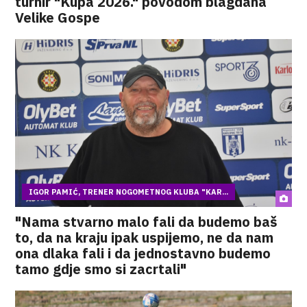
turnir "Kupa 2026." povodom blagdana
Velike Gospe
IGOR PAMIĆ, TRENER NOGOMETNOG KLUBA "KAR...
"Nama stvarno malo fali da budemo baš
to, da na kraju ipak uspijemo, ne da nam
ona dlaka fali i da jednostavno budemo
tamo gdje smo si zacrtali"