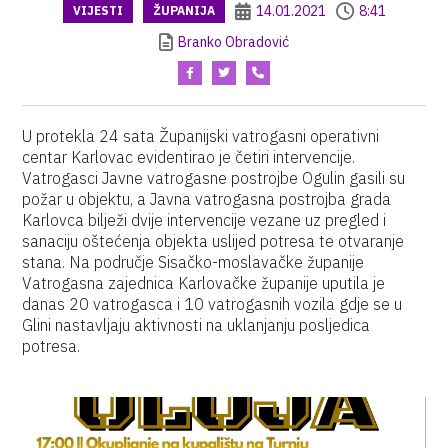
14.01.2021
8:41
VIJESTI
ŽUPANIJA
Branko Obradović
U protekla 24 sata Županijski vatrogasni operativni
centar Karlovac evidentirao je četiri intervencije.
Vatrogasci Javne vatrogasne postrojbe Ogulin gasili su
požar u objektu, a Javna vatrogasna postrojba grada
Karlovca bilježi dvije intervencije vezane uz pregled i
sanaciju oštećenja objekta uslijed potresa te otvaranje
stana. Na područje Sisačko-moslavačke županije
Vatrogasna zajednica Karlovačke županije uputila je
danas 20 vatrogasca i 10 vatrogasnih vozila gdje se u
Glini nastavljaju aktivnosti na uklanjanju posljedica
potresa.