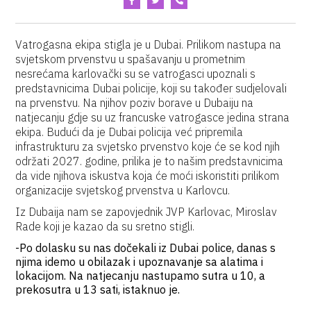
Vatrogasna ekipa stigla je u Dubai. Prilikom nastupa na
svjetskom prvenstvu u spašavanju u prometnim
nesrećama karlovački su se vatrogasci upoznali s
predstavnicima Dubai policije, koji su također sudjelovali
na prvenstvu. Na njihov poziv borave u Dubaiju na
natjecanju gdje su uz francuske vatrogasce jedina strana
ekipa. Budući da je Dubai policija već pripremila
infrastrukturu za svjetsko prvenstvo koje će se kod njih
održati 2027. godine, prilika je to našim predstavnicima
da vide njihova iskustva koja će moći iskoristiti prilikom
organizacije svjetskog prvenstva u Karlovcu.
Iz Dubaija nam se zapovjednik JVP Karlovac, Miroslav
Rade koji je kazao da su sretno stigli.
-Po dolasku su nas dočekali iz Dubai police, danas s
njima idemo u obilazak i upoznavanje sa alatima i
lokacijom. Na natjecanju nastupamo sutra u 10, a
prekosutra u 13 sati, istaknuo je.