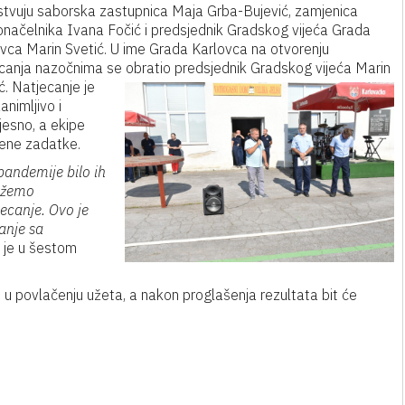
stvuju saborska zastupnica Maja Grba-Bujević, zamjenica
načelnika Ivana Fočić i predsjednik Gradskog vijeća Grada
vca Marin Svetić. U ime Grada Karlovca na otvorenju
canja nazočnima se obratio predsjednik Gradskog vijeća Marin
ć.
Natjecanje je
zanimljivo i
jesno, a ekipe
jene zadatke.
 pandemije bilo ih
možemo
jecanje. Ovo je
anje sa
i je u šestom
 u povlačenju užeta, a nakon proglašenja rezultata bit će