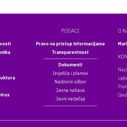
PODACI
O 
vosti
Pravo na pristup informacijama
Mar
onika
Transparentnost
KON
Dokumenti
Nazo
Izvješća i planovi
ruktura
Lajk
Nadzorni odbor
Prat
Javna nabava
irus
Gled
Javni natječaji