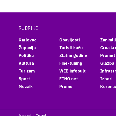
RUBRIKE
Karlovac
Obavijesti
Zanimlji
Županija
Turisti kažu
Crna kr
Politika
Zlatne godine
Promet
Kultura
Fine-tuning
Glazba
Turizam
WEB infopult
Infrast
Sport
ETNO net
Izbori
Mozaik
Promo
Koronav
Powered by
Typed