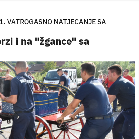
11. VATROGASNO NATJECANJE SA
brzi i na "žgance" sa