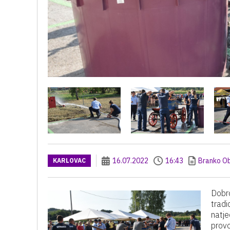
16.07.2022
16:43
Branko O
KARLOVAC
Dobro
tradi
natje
provo