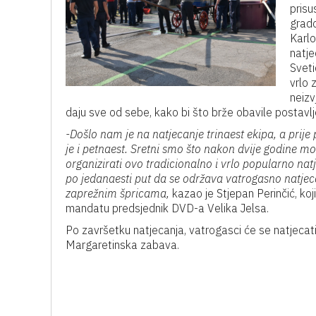
prisu
grado
Karlo
natje
Sveti
vrlo 
neizv
daju sve od sebe, kako bi što brže obavile postavl
-Došlo nam je na natjecanje trinaest ekipa, a prije
je i petnaest. Sretni smo što nakon dvije godine 
organizirati ovo tradicionalno i vrlo popularno nat
po jedanaesti put da se održava vatrogasno natjec
zaprežnim špricama,
kazao je Stjepan Perinčić, koj
mandatu predsjednik DVD-a Velika Jelsa.
Po završetku natjecanja, vatrogasci će se natjecati
Margaretinska zabava.