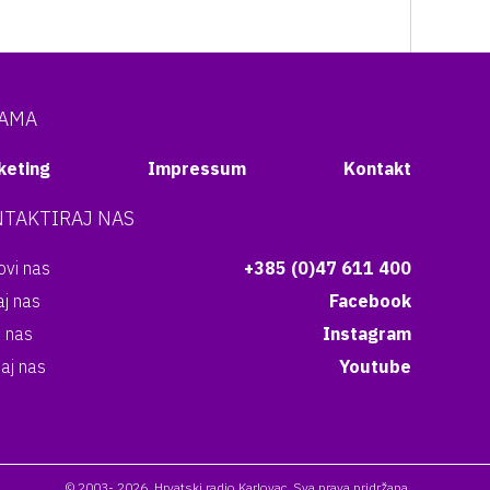
NAMA
keting
Impressum
Kontakt
TAKTIRAJ NAS
vi nas
+385 (0)47 611 400
aj nas
Facebook
i nas
Instagram
aj nas
Youtube
© 2003- 2026. Hrvatski radio Karlovac. Sva prava pridržana.