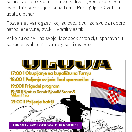
se nije radilo o skidanju mačke s drveta, već o spašavanju
ovce. Intervencija je bila na Lemić Brdu, gdje je životinja
upala u bunar.
Pozvani su vatrogasci, koji su ovcu živu i zdravu pa i dobro
natopljene vune, izvukli i vratili vlasniku.
Kako su objavili na svojoj facebook stranici, u spašavanju
su sudjelovala četiri vatrogasca i dva vozila.
TURANJ - SRCE OTPORA, DUH POBJEDE