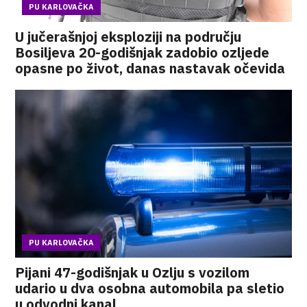
PU KARLOVAČKA
U jučerašnjoj eksploziji na području
Bosiljeva 20-godišnjak zadobio ozljede
opasne po život, danas nastavak očevida
PU KARLOVAČKA
Pijani 47-godišnjak u Ozlju s vozilom
udario u dva osobna automobila pa sletio
u odvodni kanal