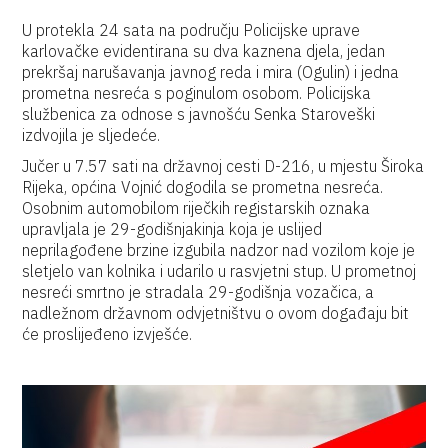
U protekla 24 sata na području Policijske uprave
karlovačke evidentirana su dva kaznena djela, jedan
prekršaj narušavanja javnog reda i mira (Ogulin) i jedna
prometna nesreća s poginulom osobom. Policijska
službenica za odnose s javnošću Senka Staroveški
izdvojila je sljedeće.
Jučer u 7.57 sati na državnoj cesti D-216, u mjestu Široka
Rijeka, općina Vojnić dogodila se prometna nesreća.
Osobnim automobilom riječkih registarskih oznaka
upravljala je 29-godišnjakinja koja je uslijed
neprilagođene brzine izgubila nadzor nad vozilom koje je
sletjelo van kolnika i udarilo u rasvjetni stup. U prometnoj
nesreći smrtno je stradala 29-godišnja vozačica, a
nadležnom državnom odvjetništvu o ovom događaju bit
će proslijeđeno izvješće.