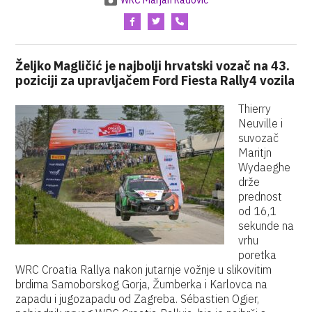
WRC Marjan Radović
Željko Magličić je najbolji hrvatski vozač na 43.
poziciji za upravljačem Ford Fiesta Rally4 vozila
Thierry
Neuville i
suvozač
Maritjn
Wydaeghe
drže
prednost
od 16,1
sekunde na
vrhu
poretka
WRC Croatia Rallya nakon jutarnje vožnje u slikovitim
brdima Samoborskog Gorja, Žumberka i Karlovca na
zapadu i jugozapadu od Zagreba. Sébastien Ogier,