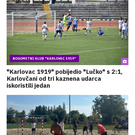
NOGOMETNI KLUB "KARLOVAC 1919"
"Karlovac 1919" pobijedio "Lučko" s 2:1,
Karlovčani od tri kaznena udarca
iskoristili jedan