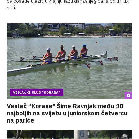
će posade ulaziti u krajnju fazu današnjeg dana od 19:14
sati.
VESLAČKI KLUB "KORANA"
Veslač "Korane" Šime Ravnjak među 10
najboljih na svijetu u juniorskom četvercu
na pariće