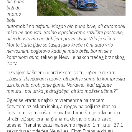
bili puno
brži da
imamo
bolji
automobil na asfaltu. Mogao bih puno brže, ali automobil
mi to ne dopušta. Stalno isprobavamo različite postavke,
ali jednostavno ne dobijem pravu stvar. Vrlo je slično
Monte Carlu gdje se šasija jako kreće i čini auto vrlo
nervoznim, pogotovo kada je malo brže, borim se s
kontrolom auta,
rekao je Neuville nakon trećeg brzinskog
ispita.
O svojem kašnjenju u brzinskom ispitu, Ogier je rekao:
„Zaista izbjegavam rezove, ali ipak je samo ta kompresija
uzrokovala probijanje gume. Naravno, kad izgubite
minutu i pol utrka je drugačija, ali što možete učiniti?“
Ogier se vratio s najbržim vremenima na trećem i
četvrtom bzinskom ispitu, a njegov najbolji rezultat na
četvrtom ispitu došao je unatoč tome što je otkinuo dio
stražnjeg spojlera na granama dok je prelazio zavoj
udesno. Trenutno zauzima sedmo mjesto, 1 minutu i 27.1
sekundi iza vodećeg Neuvillea. Elfyn Evans je drugi u