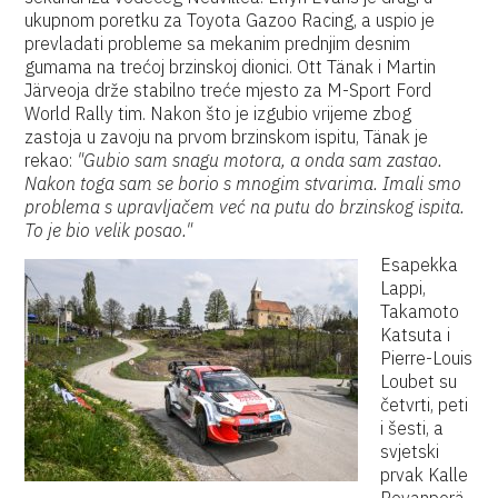
ukupnom poretku za Toyota Gazoo Racing, a uspio je
prevladati probleme sa mekanim prednjim desnim
gumama na trećoj brzinskoj dionici. Ott Tänak i Martin
Järveoja drže stabilno treće mjesto za M-Sport Ford
World Rally tim. Nakon što je izgubio vrijeme zbog
zastoja u zavoju na prvom brzinskom ispitu, Tänak je
rekao:
"Gubio sam snagu motora, a onda sam zastao.
Nakon toga sam se borio s mnogim stvarima. Imali smo
problema s upravljačem već na putu do brzinskog ispita.
To je bio velik posao."
Esapekka
Lappi,
Takamoto
Katsuta i
Pierre-Louis
Loubet su
četvrti, peti
i šesti, a
svjetski
prvak Kalle