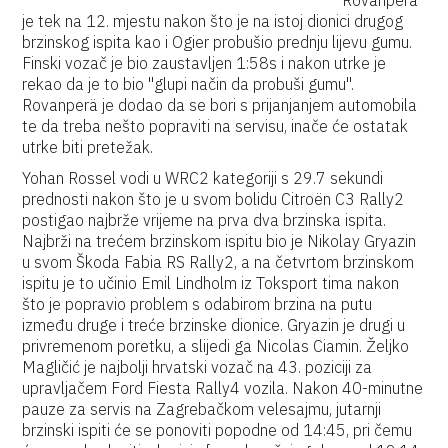
Rovanperä
je tek na 12. mjestu nakon što je na istoj dionici drugog
brzinskog ispita kao i Ogier probušio prednju lijevu gumu.
Finski vozač je bio zaustavljen 1:58s i nakon utrke je
rekao da je to bio "glupi način da probuši gumu".
Rovanperä je dodao da se bori s prijanjanjem automobila
te da treba nešto popraviti na servisu, inače će ostatak
utrke biti pretežak.
Yohan Rossel vodi u WRC2 kategoriji s 29.7 sekundi
prednosti nakon što je u svom bolidu Citroën C3 Rally2
postigao najbrže vrijeme na prva dva brzinska ispita.
Najbrži na trećem brzinskom ispitu bio je Nikolay Gryazin
u svom Škoda Fabia RS Rally2, a na četvrtom brzinskom
ispitu je to učinio Emil Lindholm iz Toksport tima nakon
što je popravio problem s odabirom brzina na putu
između druge i treće brzinske dionice. Gryazin je drugi u
privremenom poretku, a slijedi ga Nicolas Ciamin. Željko
Magličić je najbolji hrvatski vozač na 43. poziciji za
upravljačem Ford Fiesta Rally4 vozila. Nakon 40-minutne
pauze za servis na Zagrebačkom velesajmu, jutarnji
brzinski ispiti će se ponoviti popodne od 14:45, pri čemu