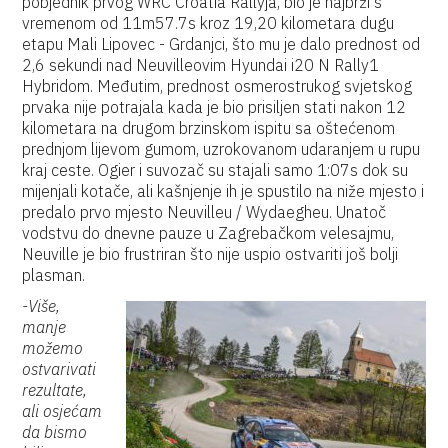
pobjednik prvog WRC Croatia Rallyja, bio je najbrži s
vremenom od 11m57.7s kroz 19,20 kilometara dugu
etapu Mali Lipovec - Grdanjci, što mu je dalo prednost od
2,6 sekundi nad Neuvilleovim Hyundai i20 N Rally1
Hybridom. Međutim, prednost osmerostrukog svjetskog
prvaka nije potrajala kada je bio prisiljen stati nakon 12
kilometara na drugom brzinskom ispitu sa oštećenom
prednjom lijevom gumom, uzrokovanom udaranjem u rupu
kraj ceste. Ogier i suvozač su stajali samo 1:07s dok su
mijenjali kotače, ali kašnjenje ih je spustilo na niže mjesto i
predalo prvo mjesto Neuvilleu / Wydaegheu. Unatoč
vodstvu do dnevne pauze u Zagrebačkom velesajmu,
Neuville je bio frustriran što nije uspio ostvariti još bolji
plasman.
-Više,
manje
možemo
ostvarivati
rezultate,
ali osjećam
da bismo