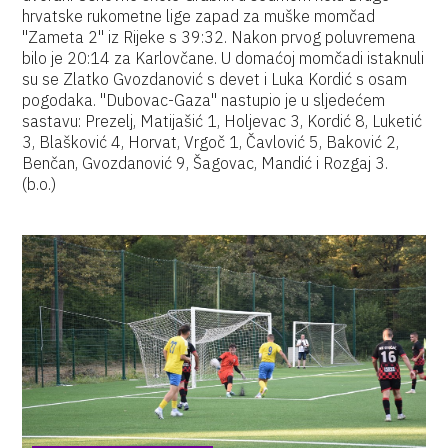
hrvatske rukometne lige zapad za muške momčad
"Zameta 2" iz Rijeke s 39:32. Nakon prvog poluvremena
bilo je 20:14 za Karlovčane. U domaćoj momčadi istaknuli
su se Zlatko Gvozdanović s devet i Luka Kordić s osam
pogodaka. "Dubovac-Gaza" nastupio je u sljedećem
sastavu: Prezelj, Matijašić 1, Holjevac 3, Kordić 8, Luketić
3, Blašković 4, Horvat, Vrgoč 1, Čavlović 5, Baković 2,
Benčan, Gvozdanović 9, Šagovac, Mandić i Rozgaj 3.
(b.o.)