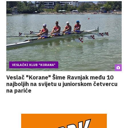
VESLAČKI KLUB "KORANA"
Veslač "Korane" Šime Ravnjak među 10
najboljih na svijetu u juniorskom četvercu
na pariće