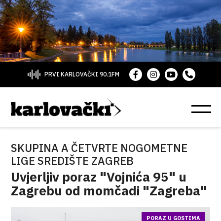
PRVI KARLOVAČKI 90.1FM
SKUPINA A ČETVRTE NOGOMETNE
LIGE SREDIŠTE ZAGREB
Uvjerljiv poraz "Vojnića 95" u
Zagrebu od momčadi "Zagreba"
PORAZ U GOSTIMA