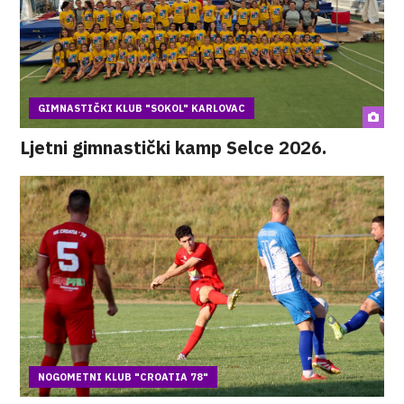
GIMNASTIČKI KLUB "SOKOL" KARLOVAC
Ljetni gimnastički kamp Selce 2026.
NOGOMETNI KLUB "CROATIA 78"