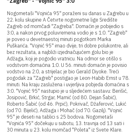
"Zagreb" - "Vojnić 95" 3:0
Nogometaši "Vojnića 95" poraženi su danas u Zagrebu u
22. kolu skupine A Četvrte nogometne lige Središte
Zagreb od momčadi "Zagreba". Domaćin je pobijedio s
3:0, a nakon prvog poluvremena vodio je s 1:0. "Zagreb"
je poveo u devetnaestoj minuti pogotkom Marka
Puškarića. "Vojnić 95" imao dvije, tri dobre polukontre, ali
bez rezultata, a najbliži izjednačujućem golu bio je
Adžaga, koji je pogodio vratnicu. Na odmor se otišlo s
vodstvom domaćina 1:0. U 56. minuti domaćin je povisio
vodstvo na 2:0, a strijelac je bio Gerald Diyoke. Treći
pogodak za "Zagreb" postigao je Leon-Habib Ernst u 78.
minuti. Na kraju zaslužena i uvjerljiva pobjeda domaćina s
3:0. "Vojnić 95" nastupio je u sljedećem sastavu: Berišić,
Josipović, Brkić, Strgar, Mamić (od 80. Dejan Šabić),
Roberto Šabić (od 46. Prpić), Pokrivač, Džaferović, Lukić
(od 70. Bijelić), Adžaga i Mohač (od 70. Gazilj). "Vojnić
95" je deseti na tablici s 25 bodova. Nogometaši
"Vojnića 95" dočekuju u subotu, 13. travnja od 13 sati i
30 minuta u 23. kolu momčad "Poleta" iz Svete Klare.