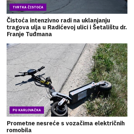
TVRTKA ČISTOĆA
Čistoća intenzivno radi na uklanjanju
tragova ulja u Radićevoj ulici i Šetalištu dr.
Franje Tuđmana
PU KARLOVAČKA
Prometne nesreće s vozačima električnih
romobila