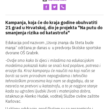
Kampanja, koja će do kraja godine obuhvatiti
21 grad u Hrvatskoj, dio je projekta "Na putu do
smanjenja rizika od katastrofa"
Edukacija pod nazivom „Usvoji znanja da šteta bude
manja“ održana je danas u u predvorju školske sportske
dvorane OŠ Grabrik.
-Ovdje smo kako bi djeci i mladima na edukacijskim
modelima pokazali kako se snaći kod poplave, potresa i
erozije tla. Kroz kampanju će naučiti na koji način se
boriti sa svim prirodnim nepogodama i tehničko
tehnološkim procesima koji nam se događaju, da se
nesreća ne pretvori u katastrofu, a to je najgore stanje
kada su ugroženi ljudski životi i materijalna dobra,
istaknuo je Alenko Hudak, voditelj Službe civilne zaštite
Karlovac.
U sklopu edukacije, pred školom su se prezentirale i