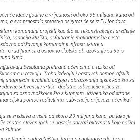
očet će iduće godine u vrijednosti od oko 35 milijuna kuna od
na, a sva preostala sredstva osigurat će se iz EU fondova.
rukturni komunalni projekti kao što su rekonstrukcije i uređenje
čnica, sanacija klizišta, asfaltiranje makadamskih cesta,
 redovno održavanje komunalne infrastrukture u
kta, Grad financira osnovno školsko obrazovanje sa 93,5
ijuna kuna.
osiguravaju besplatnu prehranu učenicima u riziku od
škoćama u razvoju. Treba izdvojiti i nastavak demografskih
lj unaprijediti kvalitetu odgoja i obrazovanja djece kao što su
edovne subvencije vrtića, dodatne subvencije vrtića za
aterijala za osnovnoškolce što s kupnjom udžbenika od strane
financijsku pomoć roditeljima, subvencije prijevoza učenika i
u se sredstva u visini od skoro 29 milijuna kuna, pa iako je
ije znatno otežan ipak se nastoje održati aktivnosti koje našim
a kulture.
a poticanje poduzetništva, turizma i poljoprivrede, te su