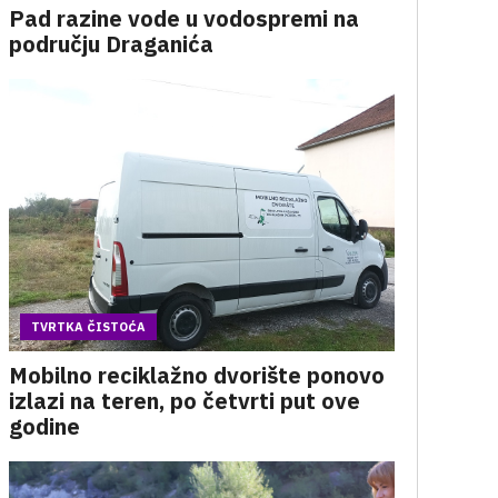
Pad razine vode u vodospremi na
području Draganića
TVRTKA ČISTOĆA
Mobilno reciklažno dvorište ponovo
izlazi na teren, po četvrti put ove
godine