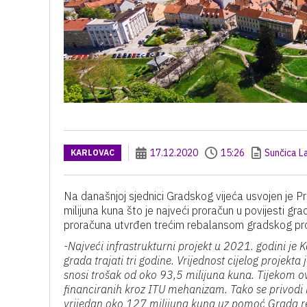
17.12.2020
15:26
Sunčica L
KARLOVAC
Na današnjoj sjednici Gradskog vijeća usvojen je 
milijuna kuna što je najveći proračun u povijesti gr
proračuna utvrđen trećim rebalansom gradskog pr
-Najveći infrastrukturni projekt u 2021. godini je K
grada trajati tri godine. Vrijednost cijelog projekt
snosi trošak od oko 93,5 milijuna kuna. Tijekom ov
financiranih kroz ITU mehanizam. Tako se privodi 
vrijedan oko 127 milijuna kuna uz pomoć Grada re