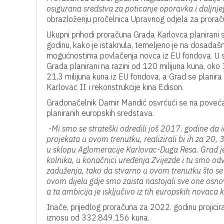
osigurana sredstva za poticanje oporavka i daljnje
obrazloženju pročelnica Upravnog odjela za proračun 
Ukupni prihodi proračuna Grada Karlovca planirani s
godinu, kako je istaknula, temeljeno je na dosadašn
mogućnostima povlačenja novca iz EU fondova. U stru
Grada planirani na razini od 120 milijuna kuna, oko 3
21,3 milijuna kuna iz EU fondova, a Grad se planira 
Karlovac II i rekonstrukcije kina Edison.
Gradonačelnik Damir Mandić osvrćući se na povećanj
planiranih europskih sredstava.
-Mi smo se strateški odredili još 2017. godine da i
projekata u ovom trenutku, realizirali bi ih za 20
u sklopu Aglomeracije Karlovac-Duga Resa. Grad j
kolnika, u konačnici uređenja Zvijezde i tu smo odvo
zaduženja, tako da stvarno u ovom trenutku što se p
ovom dijelu gdje smo zaista nastojali sve one osnovn
a ta ambicija je isključivo iz tih europskih novaca k
Inače, prijedlog proračuna za 2022. godinu projici
iznosu od 332.849.156 kuna.