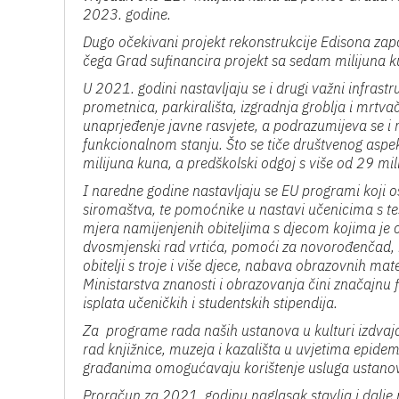
2023. godine.
Dugo očekivani projekt rekonstrukcije Edisona zap
čega Grad sufinancira projekt sa sedam milijuna ku
U 2021. godini nastavljaju se i drugi važni infrast
prometnica, parkirališta, izgradnja groblja i mrtva
unaprjeđenje javne rasvjete, a podrazumijeva se i
funkcionalnom stanju. Što se tiče društvenog aspe
milijuna kuna, a predškolski odgoj s više od 29 mil
I naredne godine nastavljaju se EU programi koji 
siromaštva, te pomoćnike u nastavi učenicima s te
mjera namijenjenih obiteljima s djecom kojima je ci
dvosmjenski rad vrtića, pomoći za novorođenčad, r
obitelji s troje i više djece, nabava obrazovnih m
Ministarstva znanosti i obrazovanja čini značajnu 
isplata učeničkih i studentskih stipendija.
Za programe rada naših ustanova u kulturi izdvajaj
rad knjižnice, muzeja i kazališta u uvjetima epidem
građanima omogućavaju korištenje usluga ustanov
Proračun za 2021. godinu naglasak stavlja i dalje n