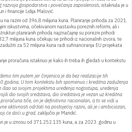
g razvoja gospodarstva i povećanja zaposlenosti,
istaknula je u
i financije Lidija Malović.
u na razini od 396,8 milijuna kuna. Planiranje prihoda za 2021.
jim iskustvima, očekivanom nastavku poreznih reformi, ali i
kturi planiranih prihoda najznačajniji su porezni prihodi
2,7 milijuna kuna očekuju se prihodi iz nacionalnih izvora, te
zadužiti za 52 milijuna kuna radi sufinanciranja EU projekata
e proračuna istaknuo je kako ih treba ih gledati u kontekstu
demo tim putem jer činjenica je da bez realizacije tih
, 30 godina. U tom kontekstu bih spomenuo i kreditna zaduženja
e išao sa svojim projektima uređenja nogostupa, uređenja
jili dio svojih sredstava, dio sredstava je vezan uz kreditna
roračuna tiče, on je definitivno racionalan, a to se vidi u
e aktivnosti održati na postojećoj razini, ali je i ambiciozan,
oji će doći u grad
, zaključio je Mandić.
ran je u iznosu od 371.252.135 kuna, a za 2023. godinu u