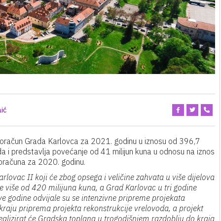
aić
Proračun Grada Karlovca za 2021. godinu u iznosu od 396,7
ada i predstavlja povećanje od 41 milijun kuna u odnosu na iznos
oračuna za 2020. godinu.
arlovac II koji će zbog opsega i veličine zahvata u više dijelova
a je više od 420 milijuna kuna, a Grad Karlovac u tri godine
e godine odvijale su se intenzivne pripreme projekata
kraju priprema projekta rekonstrukcije vrelovoda, a projekt
alizirat će Gradska toplana u trogodišnjem razdoblju do kraja