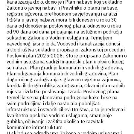
kanalizacija d.o.o. donio je i Plan nabave koji sukladno
Zakonu o javnoj nabavi i Pravilniku o planu nabave,
registru ugovora, prethodnom savjetovanju i analizi
tržišta u javnoj nabavi, mora biti donesen u roku 30
dana od donošenja poslovnog plana, odnosno u roku
od 90 dana od dana pripajanja na uslužnom području
sukladno Zakonu o Vodnim uslugama. Temeljem
navedenog, jasno je da Vodovod i kanalizacija donosi
akte društva sukladno propisanoj zakonskoj proceduri.
Poslovni plan 2025-2028, što je propisano Zakonom o
vodnim uslugama sadrži financijski plan u okviru kojeg
se nalaze: Plan gradnje komunalnih vodnih građevina,
Plan održavanja komunalnih vodnih građevina, Plan
dugoročnog zaduživanja s glavnim uvjetima zajmova,
kredita ili drugih oblika zaduživanja, Okvirni plan radnih
mjesta i izdatke poslovanja. Izrada Poslovnog plana
temeljila se na planovima podružnica kako bi se na
svim područjima i dalje nastojala poboljšati
infrastruktura i ostvariti ciljevi Društva, a to je redovna i
kvalitetna opskrba vodnim uslugama, smanjenje
gubitka, očuvanje i zaštita okoliša te razvitak
komunalne infrastrukture.
U skladu sa odredbama Zakona o vodnim uslugama i