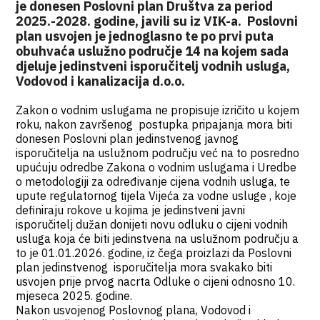
je donesen Poslovni plan Društva za period
2025.-2028. godine, javili su iz VIK-a. Poslovni
plan usvojen je jednoglasno te po prvi puta
obuhvaća uslužno područje 14 na kojem sada
djeluje jedinstveni isporučitelj vodnih usluga,
Vodovod i kanalizacija d.o.o.
Zakon o vodnim uslugama ne propisuje izričito u kojem
roku, nakon završenog postupka pripajanja mora biti
donesen Poslovni plan jedinstvenog javnog
isporučitelja na uslužnom području već na to posredno
upućuju odredbe Zakona o vodnim uslugama i Uredbe
o metodologiji za određivanje cijena vodnih usluga, te
upute regulatornog tijela Vijeća za vodne usluge , koje
definiraju rokove u kojima je jedinstveni javni
isporučitelj dužan donijeti novu odluku o cijeni vodnih
usluga koja će biti jedinstvena na uslužnom području a
to je 01.01.2026. godine, iz čega proizlazi da Poslovni
plan jedinstvenog isporučitelja mora svakako biti
usvojen prije prvog nacrta Odluke o cijeni odnosno 10.
mjeseca 2025. godine.
Nakon usvojenog Poslovnog plana, Vodovod i