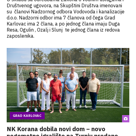
Društvenog ugovora, na Skupštini Društva imenovani
su članovi Nadzornog odbora Vodovoda i kanalizacije
d.o.o. Nadzorni odbor ima 7 članova od čega Grad
Karlovac ima 2 člana, a po jednog člana imaju Duga
Resa, Ogulin , Ozalj i Slunj te jednog člana iz redova
zaposlenika.
GRAD KARLOVAC
NK Korana dobila novi dom – novo
nogometno igralište na Turnju predano