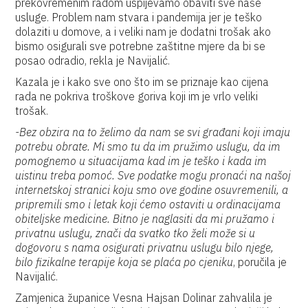
prekovremenim radom uspijevamo obaviti sve naše
usluge. Problem nam stvara i pandemija jer je teško
dolaziti u domove, a i veliki nam je dodatni trošak ako
bismo osigurali sve potrebne zaštitne mjere da bi se
posao odradio, rekla je Navijalić.
Kazala je i kako sve ono što im se priznaje kao cijena
rada ne pokriva troškove goriva koji im je vrlo veliki
trošak.
-Bez obzira na to želimo da nam se svi građani koji imaju
potrebu obrate. Mi smo tu da im pružimo uslugu, da im
pomognemo u situacijama kad im je teško i kada im
uistinu treba pomoć. Sve podatke mogu pronaći na našoj
internetskoj stranici koju smo ove godine osuvremenili, a
pripremili smo i letak koji ćemo ostaviti u ordinacijama
obiteljske medicine. Bitno je naglasiti da mi pružamo i
privatnu uslugu, znači da svatko tko želi može si u
dogovoru s nama osigurati privatnu uslugu bilo njege,
bilo fizikalne terapije koja se plaća po cjeniku
, poručila je
Navijalić.
Zamjenica županice Vesna Hajsan Dolinar zahvalila je