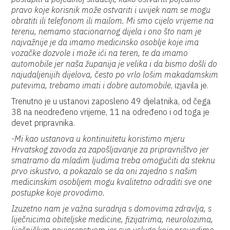
pravo koje korisnik može ostvariti i uvijek nam se mogu
obratiti ili telefonom ili mailom. Mi smo cijelo vrijeme na
terenu, nemamo stacionarnog dijela i ono što nam je
najvažnije je da imamo medicinsko osoblje koje ima
vozačke dozvole i može ići na teren, te da imamo
automobile jer naša županija je velika i da bismo došli do
najudaljenijih dijelova, često po vrlo lošim makadamskim
putevima, trebamo imati i dobre automobile
, izjavila je.
Trenutno je u ustanovi zaposleno 49 djelatnika, od čega
38 na neodređeno vrijeme, 11 na određeno i od toga je
devet pripravnika.
-Mi kao ustanova u kontinuitetu koristimo mjeru
Hrvatskog zavoda za zapošljavanje za pripravništvo jer
smatramo da mladim ljudima treba omogućiti da steknu
prvo iskustvo, a pokazalo se da oni zajedno s našim
medicinskim osobljem mogu kvalitetno odraditi sve one
postupke koje provodimo.
Izuzetno nam je važna suradnja s domovima zdravlja, s
liječnicima obiteljske medicine, fizijatrima, neurolozima,