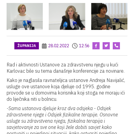
28.02.2022
12:56
ŽUPANIJA
Rad i aktivnosti Ustanove za zdravstvenu njegu u kući
Karlovac bile su tema današnje konferencije za novinare.
Kako je naglasila ravnateljica ustanove Andreja Navijalić,
usluge ove ustanove koja djeluje od 1995. godine
provode se u domovima korisnika koji stoga ne moraju ići
do liječnika niti u bolnicu.
-Sama ustanova djeluje kroz dva odsjeka - Odsjek
zdravstvene njege i Odsjek fizikalne terapije. Osnovne
usluge su zdravstvena njega, fizikalna terapija i
savjetovanje za sve one koji žele dobiti savjet kako
postupiti u pojedinoj situaciji, kako ostvariti pojedino