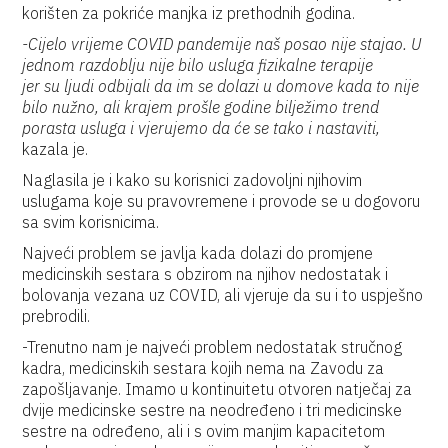
korišten za pokriće manjka iz prethodnih godina.
-Cijelo vrijeme COVID pandemije naš posao nije stajao. U
jednom razdoblju nije bilo usluga fizikalne terapije
jer
su
ljudi odbijali da im se dolazi u domove kada to nije
bilo nužno, ali krajem prošle godine bilježimo trend
porasta usluga i vjerujemo da će se tako i nastaviti,
kazala je.
Naglasila je i kako su korisnici zadovoljni njihovim
uslugama koje su pravovremene i provode se u dogovoru
sa svim korisnicima.
Najveći problem se javlja kada dolazi do promjene
medicinskih sestara s obzirom na njihov nedostatak i
bolovanja vezana uz COVID, ali vjeruje da su i to uspješno
prebrodili.
-Trenutno nam je najveći problem nedostatak stručnog
kadra, medicinskih sestara kojih nema na Zavodu za
zapošljavanje. Imamo u kontinuitetu otvoren natječaj za
dvije medicinske sestre na neodređeno i tri medicinske
sestre na određeno, ali i s ovim manjim kapacitetom