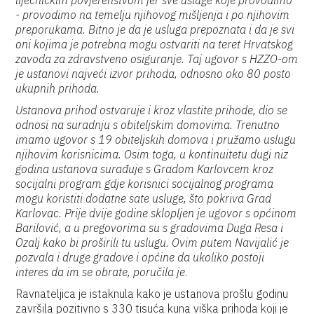
liječničkim povjerenstvom jer sve usluge koje provodimo
- provodimo na temelju njihovog mišljenja i po njihovim
preporukama. Bitno je da je usluga prepoznata i da je svi
oni kojima je potrebna mogu ostvariti na teret Hrvatskog
zavoda za zdravstveno osiguranje. Taj ugovor s HZZO-om
je ustanovi najveći izvor prihoda, odnosno oko 80 posto
ukupnih prihoda.
Ustanova prihod ostvaruje i kroz vlastite prihode, dio se
odnosi na suradnju s obiteljskim domovima. Trenutno
imamo ugovor s 19 obiteljskih domova i pružamo uslugu
njihovim korisnicima. Osim toga, u kontinuitetu dugi niz
godina ustanova surađuje s Gradom Karlovcem kroz
socijalni program gdje korisnici socijalnog programa
mogu koristiti dodatne sate usluge, što pokriva Grad
Karlovac. Prije dvije godine sklopljen je ugovor s općinom
Barilović, a u pregovorima su s gradovima Duga Resa i
Ozalj kako bi proširili tu uslugu. Ovim putem Navijalić je
pozvala i druge gradove i općine da ukoliko postoji
interes da im se obrate, poručila je
.
Ravnateljica je istaknula kako je ustanova prošlu godinu
završila pozitivno s 330 tisuća kuna viška prihoda koji je