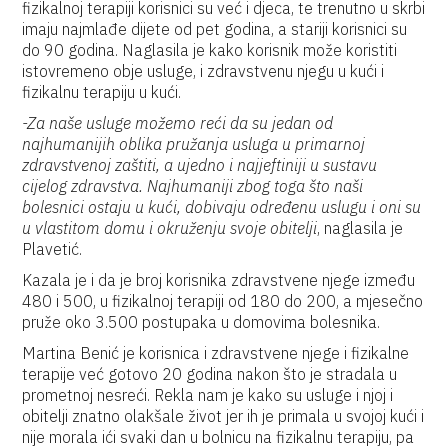
fizikalnoj terapiji korisnici su već i djeca, te trenutno u skrbi
imaju najmlađe dijete od pet godina, a stariji korisnici su
do 90 godina. Naglasila je kako korisnik može koristiti
istovremeno obje usluge, i zdravstvenu njegu u kući i
fizikalnu terapiju u kući.
-Za naše usluge možemo reći da su jedan od
najhumanijih oblika pružanja usluga u primarnoj
zdravstvenoj zaštiti, a ujedno i najjeftiniji u sustavu
cijelog zdravstva. Najhumaniji zbog toga što naši
bolesnici ostaju u kući, dobivaju određenu uslugu i oni su
u vlastitom domu i okruženju svoje obitelji
, naglasila je
Plavetić.
Kazala je i da je broj korisnika zdravstvene njege između
480 i 500, u fizikalnoj terapiji od 180 do 200, a mjesečno
pruže oko 3.500 postupaka u domovima bolesnika.
Martina Benić je korisnica i zdravstvene njege i fizikalne
terapije već gotovo 20 godina nakon što je stradala u
prometnoj nesreći. Rekla nam je kako su usluge i njoj i
obitelji znatno olakšale život jer ih je primala u svojoj kući i
nije morala ići svaki dan u bolnicu na fizikalnu terapiju, pa