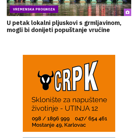
VREMENSKA PROGNOZA
U petak lokalni pljuskovi s grmljavinom,
mogli bi donijeti popuštanje vrućine