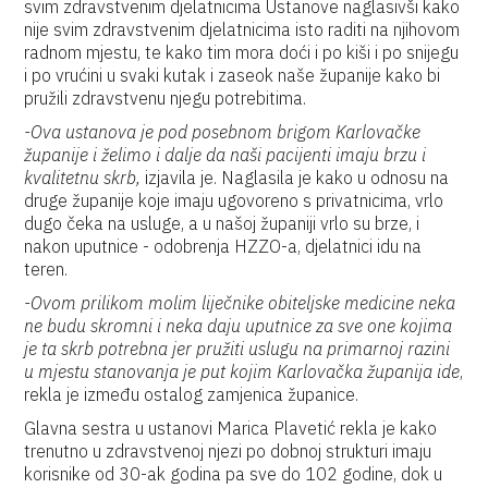
svim zdravstvenim djelatnicima Ustanove naglasivši kako
nije svim zdravstvenim djelatnicima isto raditi na njihovom
radnom mjestu, te kako tim mora doći i po kiši i po snijegu
i po vrućini u svaki kutak i zaseok naše županije kako bi
pružili zdravstvenu njegu potrebitima.
-Ova ustanova je pod posebnom brigom Karlovačke
županije i želimo i dalje da naši pacijenti imaju brzu i
kvalitetnu skrb,
izjavila je. Naglasila je kako u odnosu na
druge županije koje imaju ugovoreno s privatnicima, vrlo
dugo čeka na usluge, a u našoj županiji vrlo su brze, i
nakon uputnice - odobrenja HZZO-a, djelatnici idu na
teren.
-Ovom prilikom molim liječnike obiteljske medicine neka
ne budu skromni i neka daju uputnice za sve one kojima
je ta skrb potrebna jer pružiti uslugu na primarnoj razini
u mjestu stanovanja je put kojim Karlovačka županija ide
,
rekla je između ostalog zamjenica županice.
Glavna sestra u ustanovi Marica Plavetić rekla je kako
trenutno u zdravstvenoj njezi po dobnoj strukturi imaju
korisnike od 30-ak godina pa sve do 102 godine, dok u