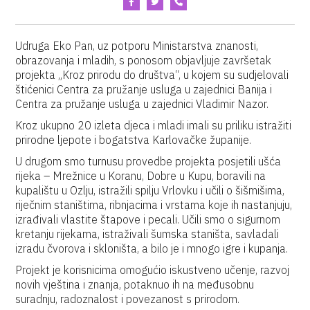
Udruga Eko Pan, uz potporu Ministarstva znanosti,
obrazovanja i mladih, s ponosom objavljuje završetak
projekta „Kroz prirodu do društva“, u kojem su sudjelovali
štićenici Centra za pružanje usluga u zajednici Banija i
Centra za pružanje usluga u zajednici Vladimir Nazor.
Kroz ukupno 20 izleta djeca i mladi imali su priliku istražiti
prirodne ljepote i bogatstva Karlovačke županije.
U drugom smo turnusu provedbe projekta posjetili ušća
rijeka – Mrežnice u Koranu, Dobre u Kupu, boravili na
kupalištu u Ozlju, istražili spilju Vrlovku i učili o šišmišima,
riječnim staništima, ribnjacima i vrstama koje ih nastanjuju,
izrađivali vlastite štapove i pecali. Učili smo o sigurnom
kretanju rijekama, istraživali šumska staništa, savladali
izradu čvorova i skloništa, a bilo je i mnogo igre i kupanja.
Projekt je korisnicima omogućio iskustveno učenje, razvoj
novih vještina i znanja, potaknuo ih na međusobnu
suradnju, radoznalost i povezanost s prirodom.