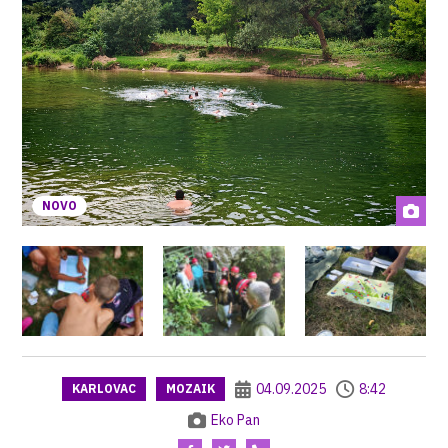
NOVO
04.09.2025
8:42
KARLOVAC
MOZAIK
Eko Pan