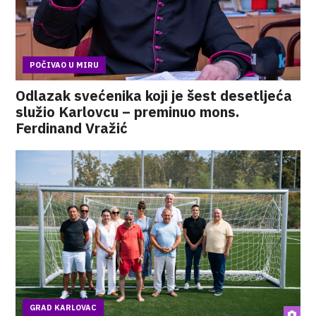
POČIVAO U MIRU
Odlazak svećenika koji je šest desetljeća
služio Karlovcu – preminuo mons.
Ferdinand Vražić
GRAD KARLOVAC