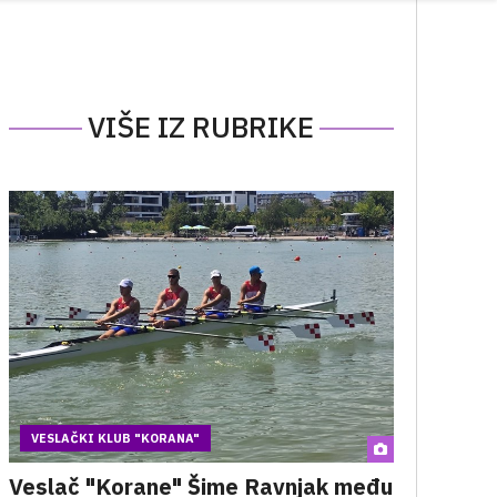
VIŠE IZ RUBRIKE
VESLAČKI KLUB "KORANA"
Veslač "Korane" Šime Ravnjak među