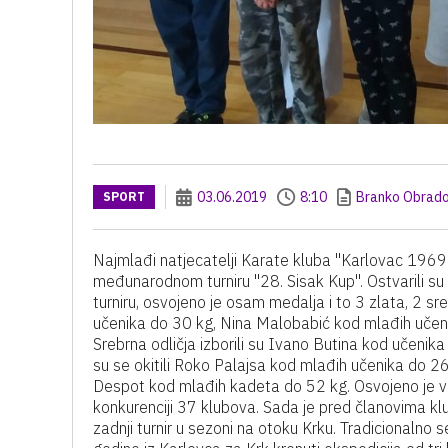
03.06.2019
8:10
Branko Obrado
SPORT
Najmlađi natjecatelji Karate kluba "Karlovac 1969"
međunarodnom turniru "28. Sisak Kup". Ostvarili su o
turniru, osvojeno je osam medalja i to 3 zlata, 2 sr
učenika do 30 kg, Nina Malobabić kod mlađih učeni
Srebrna odličja izborili su Ivano Butina kod učeni
su se okitili Roko Palajsa kod mlađih učenika do 
Despot kod mlađih kadeta do 52 kg. Osvojeno je v
konkurenciji 37 klubova. Sada je pred članovima klu
zadnji turnir u sezoni na otoku Krku. Tradicionalno se