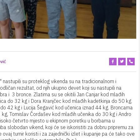
vić
 nastupili su proteklog vikenda su na tradicionalnom i
dličan rezultat, od njih ukupno devet koji su nastupili na
ebra i 3 bronce. Zlatima su se okitili Jan Canjar kod mlađih
ca do 32 kg i Dora Kranjčec kod mlađih kadetkinja do 50 kg.
ka do 42 kg i Lucija Šegavić kod učenica iznad 44 kg. Broncama
26 kg, Tomislav Čordašev kod mlađih učenika do 30 kg i Andro
isoko četvrto mjesto u ekipnom poretku u borbama u
ba slobodan vikend, koji će se iskoristiti za dobru pripremu za
 ovaj turnir koristi i za zajednički izlet i kupanje pa će tako ove