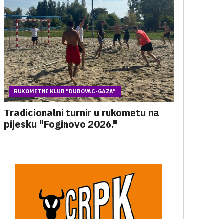
RUKOMETNI KLUB "DUBOVAC-GAZA"
Tradicionalni turnir u rukometu na
pijesku "Foginovo 2026."