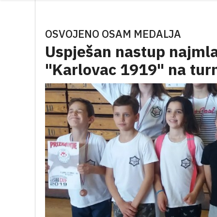
OSVOJENO OSAM MEDALJA
Uspješan nastup najmla
"Karlovac 1919" na turn