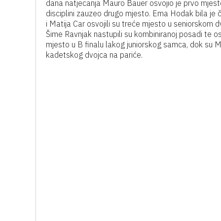
dana natjecanja Mauro Bauer osvojio je prvo mjesto
disciplini zauzeo drugo mjesto. Ema Hodak bila je
i Matija Car osvojili su treće mjesto u seniorskom d
Šime Ravnjak nastupili su kombiniranoj posadi te osv
mjesto u B finalu lakog juniorskog samca, dok su Ma
kadetskog dvojca na pariće.