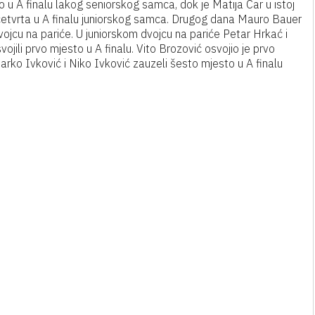
 u A finalu lakog seniorskog samca, dok je Matija Car u istoj
 četvrta u A finalu juniorskog samca. Drugog dana Mauro Bauer
vojcu na pariće. U juniorskom dvojcu na pariće Petar Hrkać i
ojili prvo mjesto u A finalu. Vito Brozović osvojio je prvo
rko Ivković i Niko Ivković zauzeli šesto mjesto u A finalu