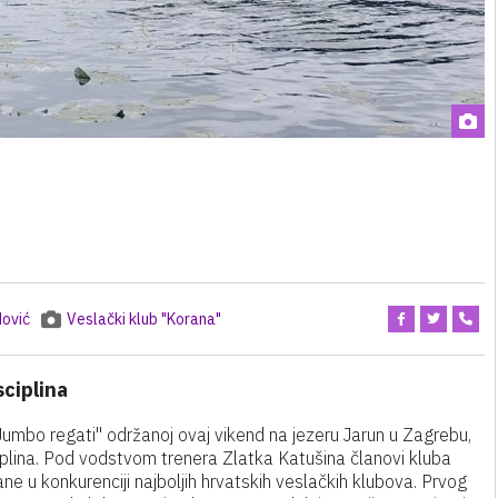
ović
Veslački klub "Korana"
sciplina
Jumbo regati" održanoj ovaj vikend na jezeru Jarun u Zagrebu,
sciplina. Pod vodstvom trenera Zlatka Katušina članovi kluba
ne u konkurenciji najboljih hrvatskih veslačkih klubova. Prvog