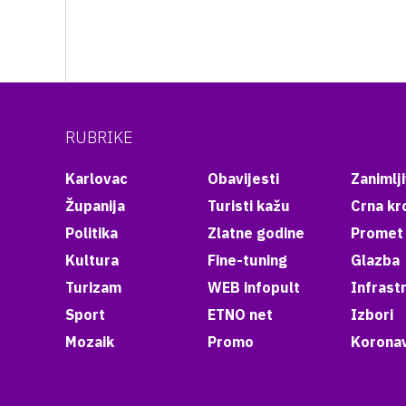
RUBRIKE
Karlovac
Obavijesti
Zanimlji
Županija
Turisti kažu
Crna kr
Politika
Zlatne godine
Promet
Kultura
Fine-tuning
Glazba
Turizam
WEB infopult
Infrast
Sport
ETNO net
Izbori
Mozaik
Promo
Koronav