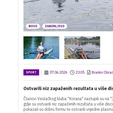
NOVO
ZANIMLJIVO
07.06.2026
23:05
Branko Obrad
SPORT
Ostvarili niz zapaženih rezultata u više di
Članovi Veslačkog kluba "Korana" nastupili su na "
gdje su ostvarili niz zapaženih rezultata u više di
pokazali su dobru formu te ostvarili vrijedne plasma