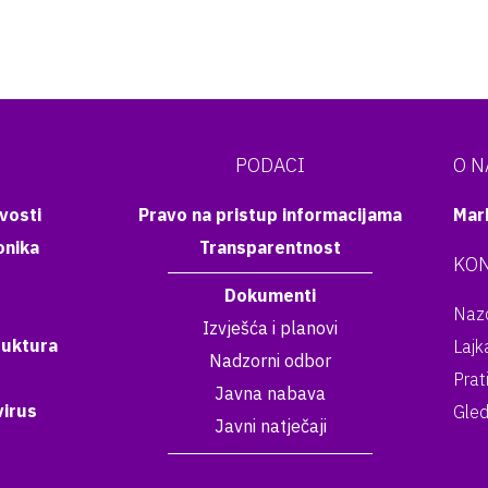
PODACI
O 
vosti
Pravo na pristup informacijama
Mar
onika
Transparentnost
KON
Dokumenti
Nazo
Izvješća i planovi
ruktura
Lajk
Nadzorni odbor
Prat
Javna nabava
irus
Gled
Javni natječaji