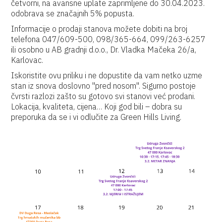
četvorni, na avansne uplate zaprimljene do 30.04.2023.
odobrava se značajnih 5% popusta.
Informacije o prodaji stanova možete dobiti na broj
telefona 047/609-500, 098/365-664, 099/263-6257
ili osobno u AB gradnji d.o.o., Dr. Vladka Mačeka 26/a,
Karlovac.
Iskoristite ovu priliku i ne dopustite da vam netko uzme
stan iz snova doslovno ''pred nosom''. Sigurno postoje
čvrsti razlozi zašto su gotovo svi stanovi već prodani.
Lokacija, kvaliteta, cijena… Koji god bili – dobra su
preporuka da se i vi odlučite za Green Hills Living.