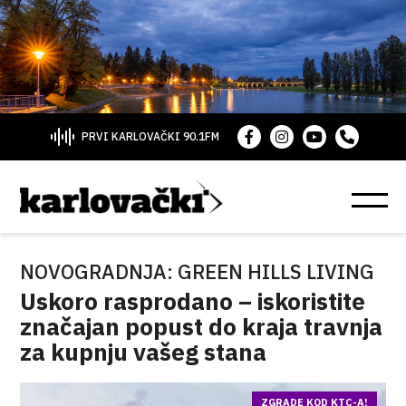
PRVI KARLOVAČKI 90.1FM
NOVOGRADNJA: GREEN HILLS LIVING
Uskoro rasprodano – iskoristite
značajan popust do kraja travnja
za kupnju vašeg stana
ZGRADE KOD KTC-A!