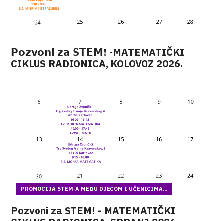
𝗣𝗼𝘇𝘃𝗼𝗻𝗶 𝘇𝗮 𝗦𝗧𝗘𝗠! -MATEMATIČKI
CIKLUS RADIONICA, KOLOVOZ 2026.
PROMOCIJA STEM-A MEĐU DJECOM I UČENICIMA...
Pozvoni za STEM! - MATEMATIČKI