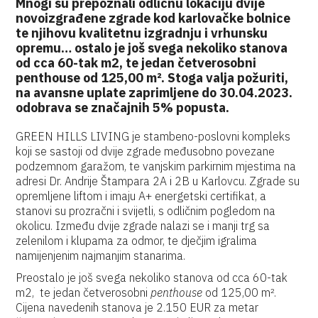
Mnogi su prepoznali odličnu lokaciju dvije
novoizgrađene zgrade kod karlovačke bolnice
te njihovu kvalitetnu izgradnju i vrhunsku
opremu… ostalo je još svega nekoliko stanova
od cca 60-tak m2, te jedan četverosobni
penthouse od 125,00 m². Stoga valja požuriti,
na avansne uplate zaprimljene do 30.04.2023.
odobrava se značajnih 5% popusta.
GREEN HILLS LIVING je stambeno-poslovni kompleks
koji se sastoji od dvije zgrade međusobno povezane
podzemnom garažom, te vanjskim parkirnim mjestima na
adresi Dr. Andrije Štampara 2A i 2B u Karlovcu. Zgrade su
opremljene liftom i imaju A+ energetski certifikat, a
stanovi su prozračni i svijetli, s odličnim pogledom na
okolicu. Između dvije zgrade nalazi se i manji trg sa
zelenilom i klupama za odmor, te dječjim igralima
namijenjenim najmanjim stanarima.
Preostalo je još svega nekoliko stanova od cca 60-tak
m2, te jedan četverosobni
penthouse
od 125,00 m².
Cijena navedenih stanova je 2.150 EUR za metar