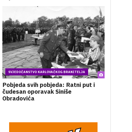
SVJEDOČANSTVO KARLOVAČKOG BRANITELJA
Pobjeda svih pobjeda: Ratni put i
čudesan oporavak Siniše
Obradovića