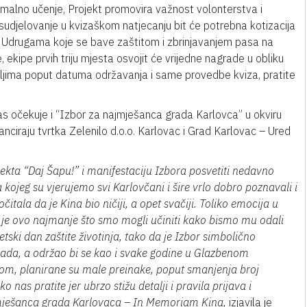
malno učenje, Projekt promovira važnost volonterstva i
sudjelovanje u kvizaškom natjecanju bit će potrebna kotizacija
ti Udrugama koje se bave zaštitom i zbrinjavanjem pasa na
ekipe prvih triju mjesta osvojit će vrijedne nagrade u obliku
aljima poput datuma održavanja i same provedbe kviza, pratite
s očekuje i “Izbor za najmješanca grada Karlovca” u okviru
nanciraju tvrtka Zelenilo d.o.o. Karlovac i Grad Karlovac – Ured
kta “Daj Šapu!” i manifestaciju Izbora posvetiti nedavno
ojeg su vjerujemo svi Karlovčani i šire vrlo dobro poznavali i
itala da je Kina bio ničiji, a opet svačiji. Toliko emocija u
a je ovo najmanje što smo mogli učiniti kako bismo mu odali
tski dan zaštite životinja, tako da je Izbor simbolično
pada, a održao bi se kao i svake godine u Glazbenom
-om, planirane su male preinake, poput smanjenja broj
 nas pratite jer ubrzo stižu detalji i pravila prijava i
jmješanca grada Karlovaca – In Memoriam Kina,
izjavila je