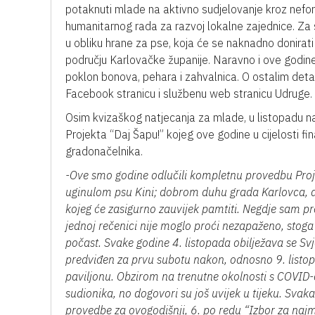
potaknuti mlade na aktivno sudjelovanje kroz nefor
humanitarnog rada za razvoj lokalne zajednice. Za 
u obliku hrane za pse, koja će se naknadno donira
području Karlovačke županije. Naravno i ove godine, 
poklon bonova, pehara i zahvalnica. O ostalim det
Facebook stranicu i službenu web stranicu Udruge.
Osim kvizaškog natjecanja za mlade, u listopadu na
Projekta “Daj Šapu!” kojeg ove godine u cijelosti fi
gradonačelnika.
-Ove smo godine odlučili kompletnu provedbu Proje
uginulom psu Kini; dobrom duhu grada Karlovca, a k
kojeg će zasigurno zauvijek pamtiti. Negdje sam proč
jednoj rečenici nije moglo proći nezapaženo, stog
počast. Svake godine 4. listopada obilježava se Svje
predviđen za prvu subotu nakon, odnosno 9. listo
paviljonu. Obzirom na trenutne okolnosti s COVID
sudionika, no dogovori su još uvijek u tijeku. Svakako
provedbe za ovogodišnji, 6. po redu “Izbor za na