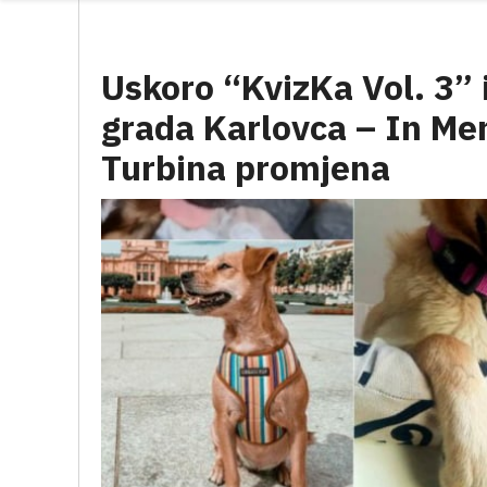
Uskoro “KvizKa Vol. 3” 
grada Karlovca – In M
Turbina promjena