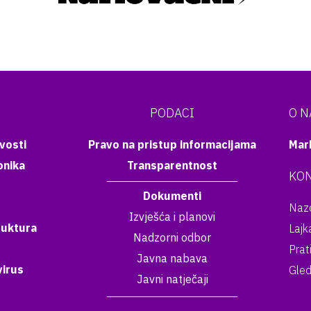
PODACI
O 
vosti
Pravo na pristup informacijama
Mar
onika
Transparentnost
KON
Dokumenti
Nazo
Izvješća i planovi
ruktura
Lajk
Nadzorni odbor
Prat
Javna nabava
irus
Gled
Javni natječaji