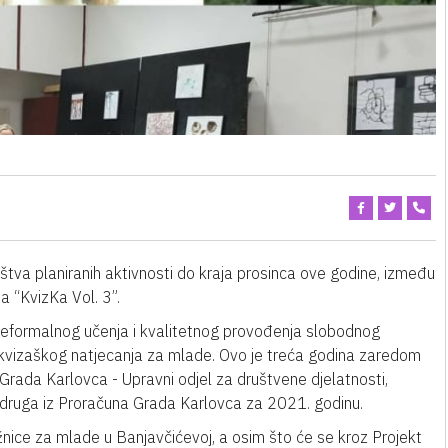
va planiranih aktivnosti do kraja prosinca ove godine, između
a “KvizKa Vol. 3”.
 neformalnog učenja i kvalitetnog provođenja slobodnog
 kvizaškog natjecanja za mlade. Ovo je treća godina zaredom
 Grada Karlovca - Upravni odjel za društvene djelatnosti,
udruga iz Proračuna Grada Karlovca za 2021. godinu.
ižnice za mlade u Banjavčićevoj, a osim što će se kroz Projekt