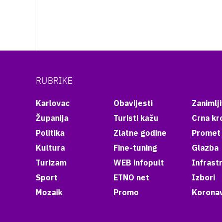
RUBRIKE
Karlovac
Obavijesti
Zanimlji
Županija
Turisti kažu
Crna kr
Politika
Zlatne godine
Promet
Kultura
Fine-tuning
Glazba
Turizam
WEB infopult
Infrast
Sport
ETNO net
Izbori
Mozaik
Promo
Koronav