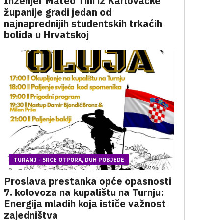
Inženjer Mateo Tihi iz Karlovačke
županije gradi jedan od
najnaprednijih studentskih trkaćih
bolida u Hrvatskoj
TURANJ - SRCE OTPORA, DUH POBJEDE
Proslava prestanka opće opasnosti
7. kolovoza na kupalištu na Turnju:
Energija mladih koja ističe važnost
zajedništva