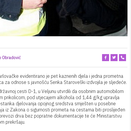
o Obradović
arlovačke evidentirano je pet kaznenih djela i jedna prometna
ca za odnose s javnošću Senka Staroveški izdvojila je sljedeće.
 državnoj cesti D-1, u Veljunu utvrdili da osobnim automobilom
m prikolicom, pod utjecajem alkohola od 1,44 g/kg upravlja
prestanka djelovanja opojnog sredstva smješten u posebne
aja iz Zakona o sigurnosti prometa na cestama biti proslijeđen
a prevozi drva bez popratne dokumentacije te će Ministarstvu
om prekršaju.