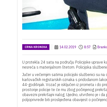
14.02.2019
8:57
Brank
CRNA KRONIKA
U protekla 24 sata na području Policijske uprave k
nesreća s materijalnom štetom. Policijska službeni
Jučer u večernjim satima policijski službenici su na
karlovačkih registarskih oznaka s pridodanom lako
44-godišnjak. Vozač je isključen iz prometa i do 
prostorije policije te će mu zbog počinjenog prekrš
obavezni prekršajni nalog. Ujedno, utvrđeno je i d
poljoprivrede biti proslijeđena obavijest o počinjen