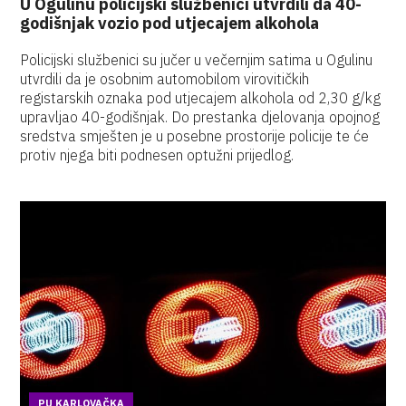
U Ogulinu policijski službenici utvrdili da 40-
godišnjak vozio pod utjecajem alkohola
Policijski službenici su jučer u večernjim satima u Ogulinu
utvrdili da je osobnim automobilom virovitičkih
registarskih oznaka pod utjecajem alkohola od 2,30 g/kg
upravljao 40-godišnjak. Do prestanka djelovanja opojnog
sredstva smješten je u posebne prostorije policije te će
protiv njega biti podnesen optužni prijedlog.
PU KARLOVAČKA