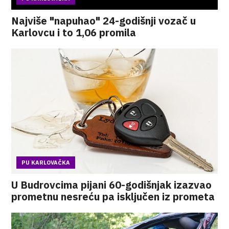
Najviše "napuhao" 24-godišnji vozač u
Karlovcu i to 1,06 promila
PU KARLOVAČKA
U Budrovcima pijani 60-godišnjak izazvao
prometnu nesreću pa isključen iz prometa