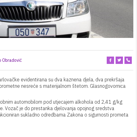
o Obradović
arlovačke evidentirana su dva kaznena djela, dva prekršaja
je prometne nesreće s materijalnom štetom. Glasnogovornica
da osobnim automobilom pod utjecajem alkohola od 2,41 g/kg
ne. Vozač je do prestanka djelovanja opojnog sredstva
 sankcioniran sukladno odredbama Zakona o sigurnosti prometa