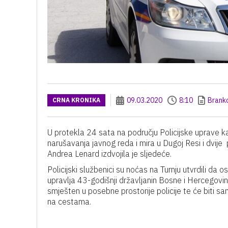
09.03.2020
8:10
Brank
CRNA KRONIKA
U protekla 24 sata na području Policijske uprave k
narušavanja javnog reda i mira u Dugoj Resi i dvi
Andrea Lenard izdvojila je sljedeće.
Policijski službenici su noćas na Turnju utvrdili 
upravlja 43-godišnji državljanin Bosne i Hercegovi
smješten u posebne prostorije policije te će biti
na cestama.