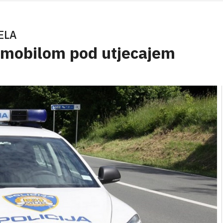
ELA
omobilom pod utjecajem