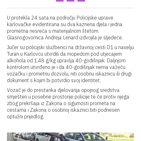
U protekla 24 sata na području Policijske uprave
karlovačke evidentirana su dva kaznena djela i jedna
prometna nesreća s materijalnom štetom.
Glasnogovornica Andreja Lenard izdvojila je sljedeće.
Jučer su policijski službenici na državnoj cesti D1 u naselju
Turan u Karlovcu utvrdili da mopedom pod utjecajem
alkohola od 1,48 g/kg upravlja 40-godišnjak. Daljnjom
kontrolom utvrđeno je i da 40-godišnjak nema važeću
vozačku i prometnu dozvolu, niti osobnu iskaznicu ili drugi
dokument s kojim bi potvrdio svoj identitet.
Vozač je do prestanka djelovanja opojnog sredstva
smješten u posebne prostorije policije te će protiv njega
zbog prekršaja iz Zakona o sigurnosti prometa na
cestama i Zakona o osobnoj iskaznici biti podnesen
optužni prijedlog.