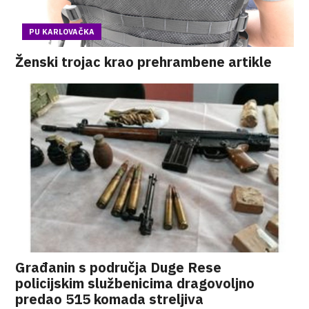
PU KARLOVAČKA
Ženski trojac krao prehrambene artikle
Građanin s područja Duge Rese
policijskim službenicima dragovoljno
predao 515 komada streljiva