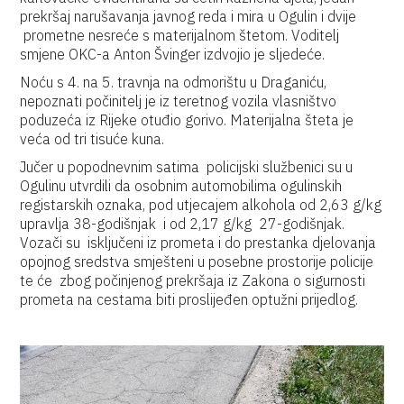
prekršaj narušavanja javnog reda i mira u Ogulin i dvije
prometne nesreće s materijalnom štetom. Voditelj
smjene OKC-a Anton Švinger izdvojio je sljedeće.
Noću s 4. na 5. travnja na odmorištu u Draganiću,
nepoznati počinitelj je iz teretnog vozila vlasništvo
poduzeća iz Rijeke otuđio gorivo. Materijalna šteta je
veća od tri tisuće kuna.
Jučer u popodnevnim satima policijski službenici su u
Ogulinu utvrdili da osobnim automobilima ogulinskih
registarskih oznaka, pod utjecajem alkohola od 2,63 g/kg
upravlja 38-godišnjak i od 2,17 g/kg 27-godišnjak.
Vozači su isključeni iz prometa i do prestanka djelovanja
opojnog sredstva smješteni u posebne prostorije policije
te će zbog počinjenog prekršaja iz Zakona o sigurnosti
prometa na cestama biti proslijeđen optužni prijedlog.