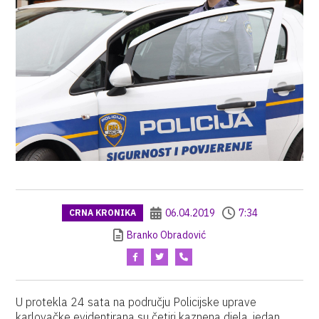
06.04.2019
7:34
CRNA KRONIKA
Branko Obradović
U protekla 24 sata na području Policijske uprave
karlovačke evidentirana su četiri kaznena djela, jedan