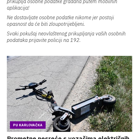
prikuplja osobne podatke građana putem mobilnih
aplikacija!
Ne dostavljate osobne podatke nikome jer postoji
opasnost da će biti zloupotrijebljeni.
Svaki pokušaj neovlaštenog prikupljanja vaših osobnih
podataka prijavite policiji na 192.
PU KARLOVAČKA
Prometne nesreće s vozačima električnih