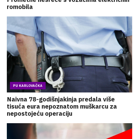
romobila
PU KARLOVAČKA
Naivna 78-godišnjakinja predala više
tisuća eura nepoznatom muškarcu za
nepostojeću operaciju