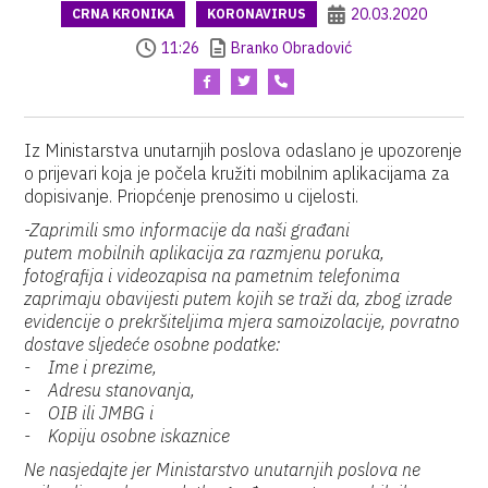
20.03.2020
CRNA KRONIKA
KORONAVIRUS
11:26
Branko Obradović
Iz Ministarstva unutarnjih poslova odaslano je upozorenje
o prijevari koja je počela kružiti mobilnim aplikacijama za
dopisivanje. Priopćenje prenosimo u cijelosti.
-Zaprimili smo informacije da naši građani
putem mobilnih aplikacija za razmjenu poruka,
fotografija i videozapisa na pametnim telefonima
zaprimaju obavijesti putem kojih se traži da, zbog izrade
evidencije o prekršiteljima mjera samoizolacije, povratno
dostave sljedeće osobne podatke:
- Ime i prezime,
- Adresu stanovanja,
- OIB ili JMBG i
- Kopiju osobne iskaznice
Ne nasjedajte jer Ministarstvo unutarnjih poslova ne