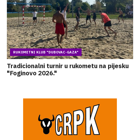
RUKOMETNI KLUB "DUBOVAC-GAZA"
Tradicionalni turnir u rukometu na pijesku
"Foginovo 2026."