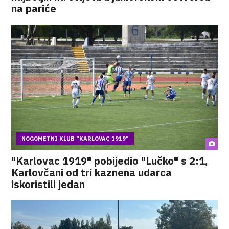
na pariće
NOGOMETNI KLUB "KARLOVAC 1919"
"Karlovac 1919" pobijedio "Lučko" s 2:1,
Karlovčani od tri kaznena udarca
iskoristili jedan