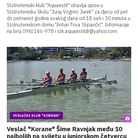
Stolnoteniski klub "Aquaestil" obavlja upise u
Stolnotenisku školu "Juraj Vogrinc Jurek" za djecu od pet
do petnaest godina svakog dana od 18 sati i 30 minuta u
Stolnoteniskom domu "Antun Tova Stipančić". Informacije
na broj 098/246-978 i stk.aquaestildr@yahoo.com.
VESLAČKI KLUB "KORANA"
Veslač "Korane" Šime Ravnjak među 10
najboljih na svijetu u juniorskom četvercu