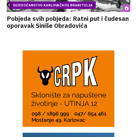
SVJEDOČANSTVO KARLOVAČKOG BRANITELJA
Pobjeda svih pobjeda: Ratni put i čudesan
oporavak Siniše Obradovića