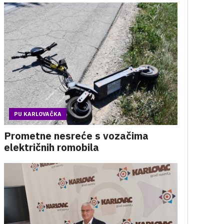
PU KARLOVAČKA
Prometne nesreće s vozačima
električnih romobila