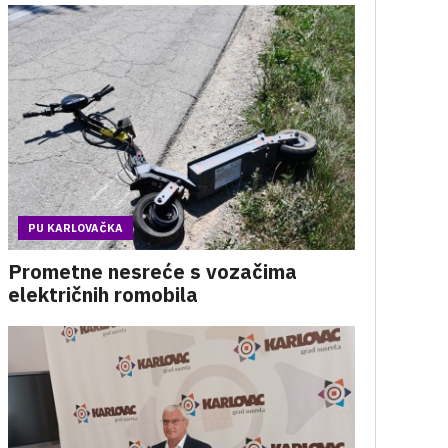
PU KARLOVAČKA
Prometne nesreće s vozačima
električnih romobila