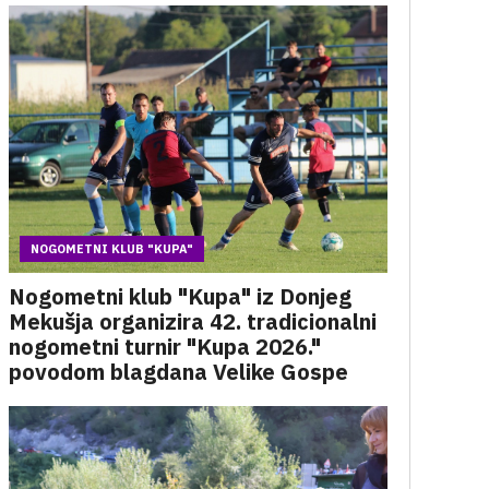
NOGOMETNI KLUB "KUPA"
Nogometni klub "Kupa" iz Donjeg
Mekušja organizira 42. tradicionalni
nogometni turnir "Kupa 2026."
povodom blagdana Velike Gospe