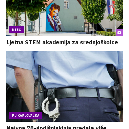
NTEC
Ljetna STEM akademija za srednjoškolce
PU KARLOVAČKA
Naivna 78-godišnjakinja predala više