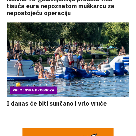
tisuća eura nepoznatom muškarcu za
nepostojeću operaciju
VREMENSKA PROGNOZA
I danas će biti sunčano i vrlo vruće