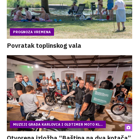
PROGNOZA VREMENA
Povratak toplinskog vala
MUZEJI GRADA KARLOVCA I OLDTIMER MOTO KL...
Otvorena izložba “Baština na dva kotača”