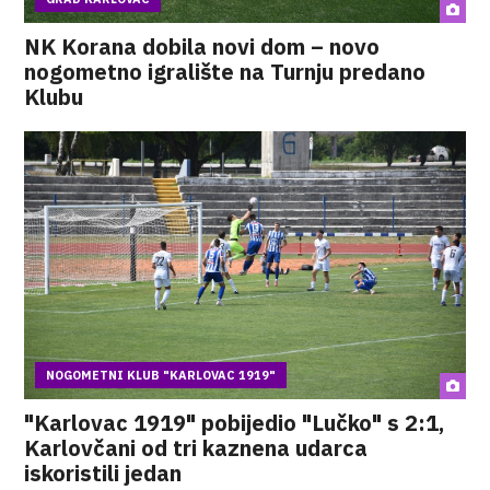
NK Korana dobila novi dom – novo
nogometno igralište na Turnju predano
Klubu
NOGOMETNI KLUB "KARLOVAC 1919"
"Karlovac 1919" pobijedio "Lučko" s 2:1,
Karlovčani od tri kaznena udarca
iskoristili jedan