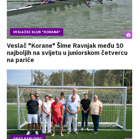
VESLAČKI KLUB "KORANA"
Veslač "Korane" Šime Ravnjak među 10
najboljih na svijetu u juniorskom četvercu
na pariće
GRAD KARLOVAC