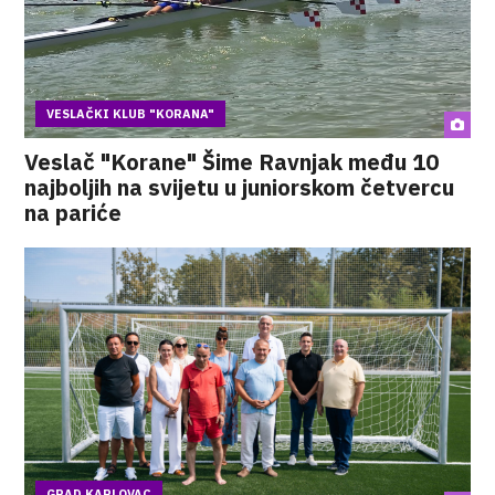
VESLAČKI KLUB "KORANA"
Veslač "Korane" Šime Ravnjak među 10
najboljih na svijetu u juniorskom četvercu
na pariće
GRAD KARLOVAC