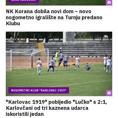
NK Korana dobila novi dom – novo
nogometno igralište na Turnju predano
Klubu
NOGOMETNI KLUB "KARLOVAC 1919"
"Karlovac 1919" pobijedio "Lučko" s 2:1,
Karlovčani od tri kaznena udarca
iskoristili jedan